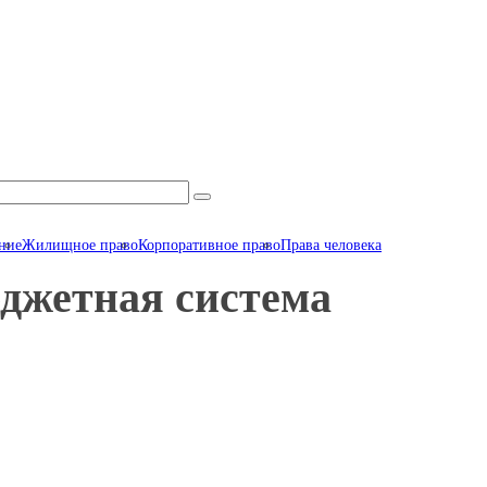
ние
Жилищное право
Корпоративное право
Права человека
джетная система