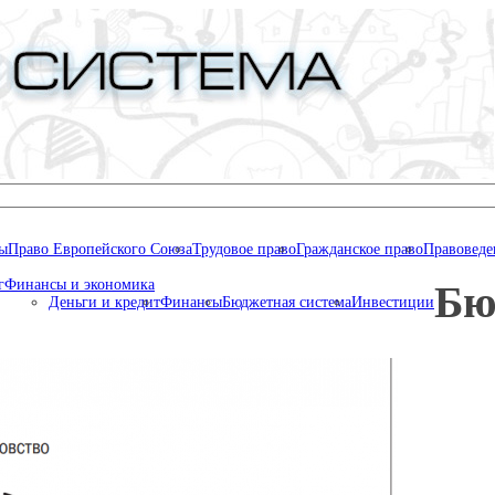
ны
Право Европейского Союза
Трудовое право
Гражданское право
Правоведе
г
Финансы и экономика
Бю
Деньги и кредит
Финансы
Бюджетная система
Инвестиции