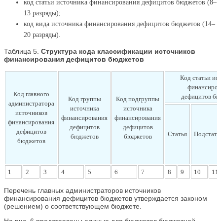
код статьи источника финансирования дефицитов бюджетов (8–
13 разряды);
код вида источника финансирования дефицитов бюджетов (14–
20 разряды).
Таблица 5.
Структура кода классификации источников
финансирования дефицитов бюджетов
Код статьи ис
финансиров
Код главного
дефицитов бю
Код группы
Код подгруппы
администратора
источника
источника
источников
финансирования
финансирования
финансирования
дефицитов
дефицитов
дефицитов
Статья
Подстать
бюджетов
бюджетов
бюджетов
1
2
3
4
5
6
7
8
9
10
11
Перечень главных администраторов источников
финансирования дефицитов бюджетов утверждается законом
(решением) о соответствующем бюджете.
На рис. 6 представлены единые для бюджетов бюджетной