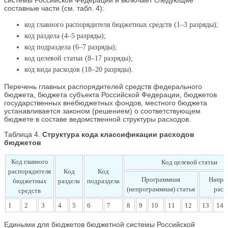
составные части (см. табл. 4):
код главного распорядителя бюджетных средств (1–3 разряды);
код раздела (4–5 разряды);
код подраздела (6–7 разряды);
код целевой статьи (8–17 разряды);
код вида расходов (18–20 разряды).
Перечень главных распорядителей средств федерального
бюджета, бюджета субъекта Российской Федерации, бюджетов
государственных внебюджетных фондов, местного бюджета
устанавливается законом (решением) о соответствующем
бюджете в составе ведомственной структуры расходов.
Таблица 4.
Структура кода классификации расходов
бюджетов
Код главного
Код целевой статьи
распорядителя
Код
Код
Программная
Напра
бюджетных
раздела
подраздела
(непрограммная) статья
расх
средств
1
2
3
4
5
6
7
8
9
10
11
12
13
14
Едиными для бюджетов бюджетной системы Российской