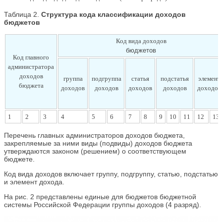
Таблица 2.
Структура кода классификации доходов
бюджетов
Код вида доходов
бюджетов
Код главного
администратора
доходов
группа
подгруппа
статья
подстатья
элемент
бюджета
доходов
доходов
доходов
доходов
доходов
1
2
3
4
5
6
7
8
9
10
11
12
13
Перечень главных администраторов доходов бюджета,
закрепляемые за ними виды (подвиды) доходов бюджета
утверждаются законом (решением) о соответствующем
бюджете.
Код вида доходов включает группу, подгруппу, статью, подстатью
и элемент дохода.
На рис. 2 представлены единые для бюджетов бюджетной
системы Российской Федерации группы доходов (4 разряд).