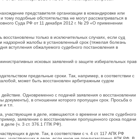
 нахождение представителя организации в командировке или
 и тому подобные обстоятельства не могут рассматриваться в
овного Суда РФ от 11 декабря 2012 г. № 29 «О применении
 восстановлены только в исключительных случаях, если суд
и надзорной жалобы в установленный срок (тяжелая болезнь
о дня вступления обжалуемого судебного постановления в
 административных исковых заявлений о защите избирательных прав
одательством предельные сроки. Так, например, в соответствии с
 жалобой, может быть восстановлен арбитражным судом
е действие. Одновременно с подачей заявления о восстановлении
 документы), в отношении которого пропущен срок. Просьба о
 и т.п.
а, участвующие в деле, извещаются о времени и месте судебного
апример, заявление о восстановлении пропущенного срока подачи
деле (ч. 3 ст. 376.1 ГПК РФ).
твующих в деле. Так, в соответствии с ч. 4 ст. 117 АПК РФ
лиц, участвующих в деле, если иное не предусмотрено АПК РФ. В