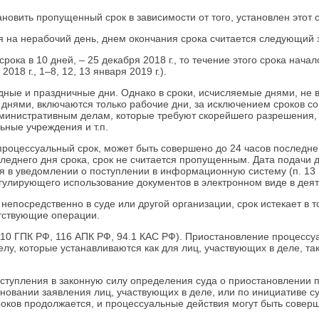
новить пропущенный срок в зависимости от того, установлен этот 
я на нерабочий день, днем окончания срока считается следующий 
ока в 10 дней, – 25 декабря 2018 г., то течение этого срока начал
018 г., 1–8, 12, 13 января 2019 г.).
дные и праздничные дни. Однако в сроки, исчисляемые днями, не 
е днями, включаются только рабочие дни, за исключением сроков 
дминистративным делам, которые требуют скорейшего разрешения,
ные учреждения и т.п.
роцессуальный срок, может быть совершено до 24 часов последнег
следнего дня срока, срок не считается пропущенным. Дата подачи
тся в уведомлении о поступлении в информационную систему (п. 1
егулирующего использование документов в электронном виде в дея
епосредственно в суде или другой организации, срок истекает в то
тствующие операции.
 110 ГПК РФ, 116 АПК РФ, 94.1 КАС РФ). Приостановление процесс
елу, которые устанавливаются как для лиц, участвующих в деле, так
ступления в законную силу определения суда о приостановлении п
сновании заявления лиц, участвующих в деле, или по инициативе с
оков продолжается, и процессуальные действия могут быть соверш