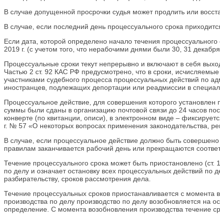
В случае допущенной просрочки судья может продлить или восста
В случае, если последний день процессуального срока приходитс
Если дата, которой определено начало течения процессуального ср
2019 г. (с учетом того, что нерабочими днями были 30, 31 декабря 2
Процессуальные сроки текут непрерывно и включают в себя выхо
Частью 2 ст. 92 КАС РФ предусмотрено, что в сроки, исчисляемы
участниками судебного процесса процессуальных действий по а
иностранцев, подлежащих депортации или реадмиссии в специаль
Процессуальное действие, для совершения которого установлен п
суммы были сданы в организацию почтовой связи до 24 часов по
конверте (по квитанции, описи), в электронном виде – фиксируе
г. № 57 «О некоторых вопросах применения законодательства, р
В случае, если процессуальное действие должно быть совершено н
правилам заканчивается рабочий день или прекращаются соотве
Течение процессуального срока может быть приостановлено (ст.
по делу и означает остановку всех процессуальных действий по д
разбирательству, сроков рассмотрения дела.
Течение процессуальных сроков приостанавливается с момента в
производства по делу производство по делу возобновляется на о
определение. С момента возобновления производства течение ср