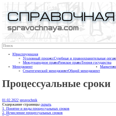
Перейти
к
содержимому
Справочная
Юриспруденция
Уголовный процесс
Судебные и правоохранительные орга
Международное право
Римское право
Теория государства
Менеджмент
Маркетин
Стратегический менеджмент
Общий менеджмент
Процессуальные сроки
01.02.2022
spravochnik
Содержание страницы
скрыть
1. Понятие и виды процессуальных сроков
2. Исчисление процессуальных сроков