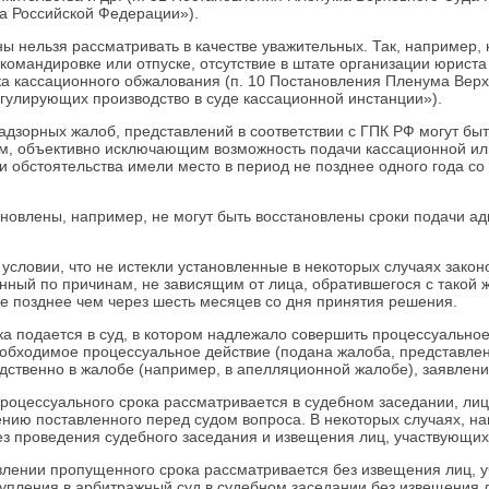
а Российской Федерации»).
ы нельзя рассматривать в качестве уважительных. Так, например,
командировке или отпуске, отсутствие в штате организации юриста
а кассационного обжалования (п. 10 Постановления Пленума Верх
егулирующих производство в суде кассационной инстанции»).
зорных жалоб, представлений в соответствии с ГПК РФ могут быть
ам, объективно исключающим возможность подачи кассационной ил
ти обстоятельства имели место в период не позднее одного года с
сстановлены, например, не могут быть восстановлены сроки подачи
и условии, что не истекли установленные в некоторых случаях закон
енный по причинам, не зависящим от лица, обратившегося с такой
не позднее чем через шесть месяцев со дня принятия решения.
а подается в суд, в котором надлежало совершить процессуально
обходимое процессуальное действие (подана жалоба, представлены
ственно в жалобе (например, в апелляционной жалобе), заявлении
оцессуального срока рассматривается в судебном заседании, лиц
ению поставленного перед судом вопроса. В некоторых случаях, н
 проведения судебного заседания и извещения лиц, участвующих в 
ении пропущенного срока рассматривается без извещения лиц, учас
тупления в арбитражный суд в судебном заседании без извещения 