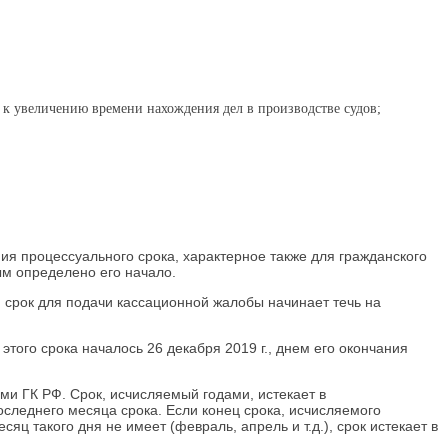
 к увеличению времени нахождения дел в производстве судов;
ния процессуального срока, характерное также для гражданского
ым определено его начало.
й срок для подачи кассационной жалобы начинает течь на
 этого срока началось 26 декабря 2019 г., днем его окончания
и ГК РФ. Срок, исчисляемый годами, истекает в
оследнего месяца срока. Если конец срока, исчисляемого
яц такого дня не имеет (февраль, апрель и т.д.), срок истекает в