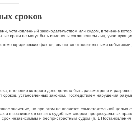
ных сроков
ни, установленный законодательством или судом, в течение кото
ные сроки не могут быть изменены соглашением лиц, участвующих 
 системе юридических фактов, являются относительными событиями,
ка, в течение которого дело должно быть рассмотрено и разрешено
 от сроков, установленных законом. Последствием нарушения разум
ное значение, но при этом не является самостоятельной целью с
ак и в возникших в связи с судебным спором процессуальных пра
й срок независимым и беспристрастным судом (п. 1 Постановления