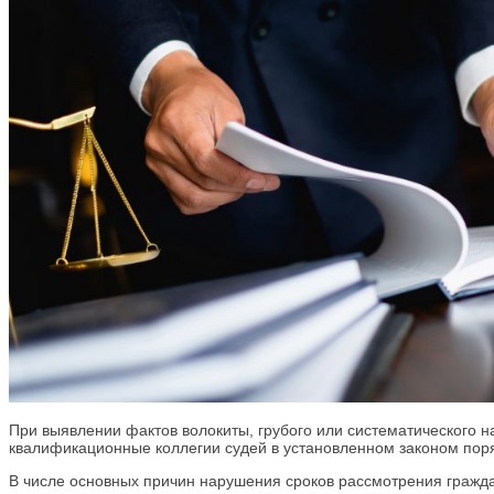
При выявлении фактов волокиты, грубого или систематического 
квалификационные коллегии судей в установленном законом поря
В числе основных причин нарушения сроков рассмотрения гражд