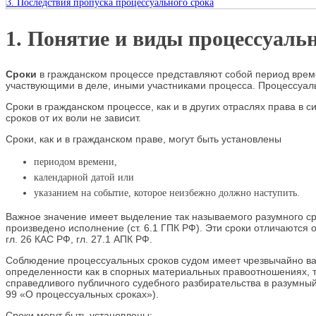
3. Последствия пропуска процессуального срока
1. Понятие и виды процессуаль
Сроки
в гражданском процессе представляют собой период време
участвующими в деле, иными участниками процесса. Процессуаль
Сроки в гражданском процессе, как и в других отраслях права в
сроков от их воли не зависит.
Сроки, как и в гражданском праве, могут быть установлены
периодом времени,
календарной датой или
указанием на событие, которое неизбежно должно наступить.
Важное значение имеет выделение так называемого разумного сро
произведено исполнение (ст. 6.1 ГПК РФ). Эти сроки отличаются
гл. 26 КАС РФ, гл. 27.1 АПК РФ.
Соблюдение процессуальных сроков судом имеет чрезвычайно важ
определенности как в спорных материальных правоотношениях, т
справедливого публичного судебного разбирательства в разумны
99 «О процессуальных сроках»).
Сроки могут быть установлены: