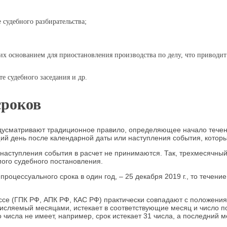
 судебного разбирательства;
их основанием для приостановления производства по делу, что приводит
е судебного заседания и др.
сроков
Ф предусматривают традиционное правило, определяющее начало тече
ий день после календарной даты или наступления события, котор
 наступления события в расчет не принимаются. Так, трехмесячны
ого судебного постановления.
роцессуального срока в один год, – 25 декабря 2019 г., то течение
се (ГПК РФ, АПК РФ, КАС РФ) практически совпадают с положениям
числяемый месяцами, истекает в соответствующие месяц и число п
исла не имеет, например, срок истекает 31 числа, а последний мес