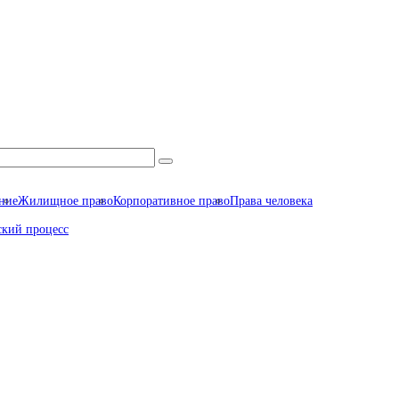
ние
Жилищное право
Корпоративное право
Права человека
ский процесс