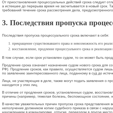
От приостановления процессуальных действий срока следует отли
а истекшее до перерыва время не засчитывается в новый срок. Та
требований течение срока рассмотрения дела, предусмотренного
3. Последствия пропуска процес
Последствия пропуска процессуального срока включают в себя:
прекращение существовавшего права и невозможность его реали
восстановление, продление процессуального срока и реализация 
В том случае, если срок установлен судом, то он может быть про
Продление срока означает назначение судом нового срока для сов
РФ). Продление сроков, как правило, осуществляется судом лиш
по заявлению заинтересованного лица, поданному в суд до истеч
Лица, не участвующие в деле, также могут подать заявления о п
находится у этих лиц.
В отличие от продления сроков, установленных судом, восстано
причины (например, тяжелая болезнь, беспомощное состояние, не
В качестве уважительных причин пропуска срока представления в
неполучение должником копии судебного приказа в связи с наруш
нахождением в командировке, отпуске, переездом в другое место