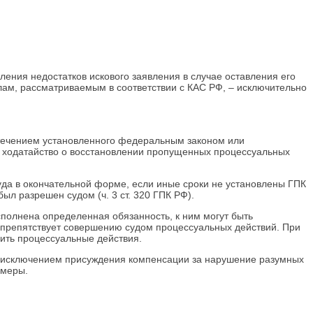
вления недостатков искового заявления в случае оставления его
делам, рассматриваемым в соответствии с КАС РФ, – исключительно
истечением установленного федеральным законом или
о ходатайство о восстановлении пропущенных процессуальных
уда в окончательной форме, если иные сроки не установлены ГПК
ыл разрешен судом (ч. 3 ст. 320 ГПК РФ).
сполнена определенная обязанность, к ним могут быть
е препятствует совершению судом процессуальных действий. При
шить процессуальные действия.
а исключением присуждения компенсации за нарушение разумных
 меры.