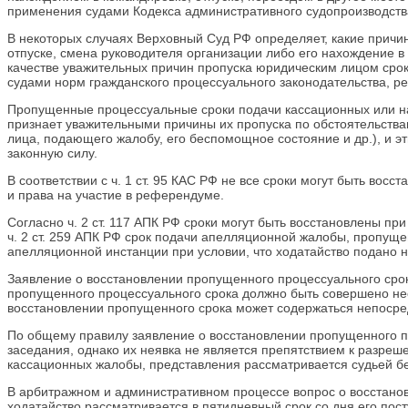
применения судами Кодекса административного судопроизводств
В некоторых случаях Верховный Суд РФ определяет, какие причин
отпуске, смена руководителя организации либо его нахождение в 
качестве уважительных причин пропуска юридическим лицом срок
судами норм гражданского процессуального законодательства, р
Пропущенные процессуальные сроки подачи кассационных или над
признает уважительными причины их пропуска по обстоятельств
лица, подающего жалобу, его беспомощное состояние и др.), и э
законную силу.
В соответствии с ч. 1 ст. 95 КАС РФ не все сроки могут быть во
и права на участие в референдуме.
Согласно ч. 2 ст. 117 АПК РФ сроки могут быть восстановлены пр
ч. 2 ст. 259 АПК РФ срок подачи апелляционной жалобы, пропущ
апелляционной инстанции при условии, что ходатайство подано 
Заявление о восстановлении пропущенного процессуального срок
пропущенного процессуального срока должно быть совершено не
восстановлении пропущенного срока может содержаться непосред
По общему правилу заявление о восстановлении пропущенного пр
заседания, однако их неявка не является препятствием к разреш
кассационных жалобы, представления рассматривается судьей без
В арбитражном и административном процессе вопрос о восстановл
ходатайство рассматривается в пятидневный срок со дня его пос