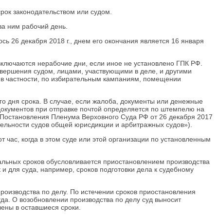
срок законодательством или судом.
за ним рабочий день.
ось 26 декабря 2018 г., днем его окончания является 16 января
включаются нерабочие дни, если иное не установлено ГПК РФ.
совершения судом, лицами, участвующими в деле, и другими
 в частности, по избирательным кампаниям, помещении
о дня срока. В случае, если жалоба, документы или денежные
 документов при отправке почтой определяется по штемпелю на
3 Постановления Пленума Верховного Суда РФ от 26 декабря 2017
тельности судов общей юрисдикции и арбитражных судов»).
т час, когда в этом суде или этой организации по установленным
уальных сроков обусловливается приостановлением производства
 и для суда, например, сроков подготовки дела к судебному
роизводства по делу. По истечении сроков приостановления
уда. О возобновлении производства по делу суд выносит
ены в оставшиеся сроки.