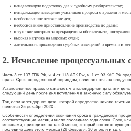
ненадлежащую подготовку дел к судебному разбирательству;
ненадлежащее извещение участников процесса о времени и месте
необоснованное отложение дел;
необоснованное приостановление производства по делам;
отсутствие контроля за прекращением обстоятельств, послуживш
высокая нагрузка на мировых судей;
длительность прохождения судебных извещений о времени и мест
2. Исчисление процессуальных 
Часть 3 ст. 107 ГПК РФ, ч. 4 ст. 113 АПК РФ, ч. 1 ст. 93 КАС Р
права. Срок, определенный периодом, начинает течь на следующ
Установленное правило означает, что календарная дата или день
следующий день после дня вступления в законную силу обжалуем
Так, если календарная дата, которой определено начало течения п
является 25 декабря 2020 г.
Особенности определения окончания срока в гражданском процес
соответствующие месяц и число последнего года срока. Срок, ис
месяцами, приходится на такой месяц, который соответствующего ч
последний день этого месяца (28 февраля, 30 апреля и т.д.).