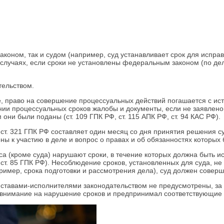
законом, так и судом (например, суд устанавливает срок для испра
РФ в случаях, если сроки не установлены федеральным законом (по 
тельством.
еле, право на совершение процессуальных действий погашается с 
нии процессуальных сроков жалобы и документы, если не заявлен
они были поданы (ст. 109 ГПК РФ, ст. 115 АПК РФ, ст. 94 КАС РФ).
ст. 321 ГПК РФ составляет один месяц со дня принятия решения с
ы к участию в деле и вопрос о правах и об обязанностях которых б
сса (кроме суда) нарушают сроки, в течение которых должна быть и
ст. 85 ГПК РФ). Несоблюдение сроков, установленных для суда, н
ример, срока подготовки и рассмотрения дела), суд должен совер
иставами-исполнителями законодательством не предусмотрены, з
 внимание на нарушение сроков и предпринимал соответствующие