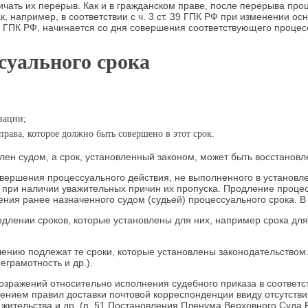
чать их перерыв. Как и в гражданском праве, после перерыва проц
к, например, в соответствии с ч. 3 ст. 39 ГПК РФ при изменении о
 ГПК РФ, начинается со дня совершения соответствующего процес
суального срока
зации;
права, которое должно быть совершено в этот срок.
длен судом, а срок, установленный законом, может быть восстановл
ершения процессуального действия, не выполненного в установленны
ь при наличии уважительных причин их пропуска. Продление процес
ения ранее назначенного судом (судьей) процессуального срока. 
родлении сроков, которые установлены для них, например срока для
влению подлежат те сроки, которые установлены законодательство
грамотность и др.).
озражений относительно исполнения судебного приказа в соответст
ением правил доставки почтовой корреспонденции ввиду отсутстви
 жительства и др. (п. 51 Постановления Пленума Верховного Суда 