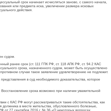
ессуальный срок начинает исчисляться заново, с самого начала,
снования или предмета иска, увеличении размера исковых
суального действия.
ен судом.
й ранее срок (ст. 111 ГПК РФ, ст. 118 АПК РФ, ст. 94.2 КАС
суального срока, назначенного судом, может быть осуществлено
В противном случае такое заявление удовлетворению не подлежит.
 представления в суд необходимого доказательства, которое
м. Восстановление срока возможно при наличии уважительной
вии с КАС РФ могут рассматриваться такие обстоятельства, как
я должника в месте жительства, обусловленного болезнью,
РФ от 27 сентября 2016 г. № 36 «О некоторых вопросах