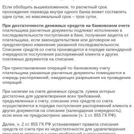
Если обобщить вышеизложенное, то расчетный срок
прохождения перевода внутри одного банка может составлять
одни сутки, но максимальный срок – трое суток.
При достаточности денежных средств на банковском счете
плательщика расчетные документы подлежат исполнению в
последовательности поступления в банк, получения акцепта от
плательщика, если законодательством или договором не
предусмотрено изменение указанной последовательности.
Списание средств со счета производится в порядке календарной
очередности поступления распоряжений клиента и других
платежных документов на списание.
При приостановлении операций по банковскому счету
плательщика указанные расчетные документы помещаются в
очередь распоряжений, ожидающих разрешения на проведение
операций.
При наличии на счете денежных средств, сумма которых
достаточна для удовлетворения всех требований,
предъявленных к счету, списание этих средств со счета
осуществляется в порядке поступления распоряжений клиента и
других документов на списание (календарная очередность),
если иное не предусмотрено законом (ч. 1 ст. 855 ГК РФ).
Далее, ч. 2 ст. 855 ГК РФ устанавливает правила списания
средств со счета при их недостаточности для удовлетворения
всех предъявленных к нему требований и устанавливает