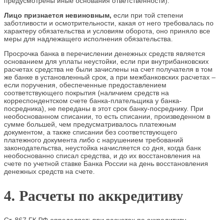
предусмотрены иные основания ответственности).
Лицо признается невиновным,
если при той степени
заботливости и осмотрительности, какая от него требовалась по
характеру обязательства и условиям оборота, оно приняло все
меры для надлежащего исполнения обязательства.
Просрочка банка в перечислении денежных средств является
основанием для уплаты неустойки, если при внутрибанковских
расчетах средства не были зачислены на счет получателя в том
же банке в установленный срок, а при межбанковских расчетах –
если поручения, обеспеченные предоставлением
соответствующего покрытия (наличием средств на
корреспондентском счете банка-плательщика у банка-
посредника), не переданы в этот срок банку-посреднику. При
необоснованном списании, то есть списании, произведенном в
сумме большей, чем предусматривалось платежным
документом, а также списании без соответствующего
платежного документа либо с нарушением требований
законодательства, неустойка начисляется со дня, когда банк
необоснованно списал средства, и до их восстановления на
счете по учетной ставке Банка России на день восстановления
денежных средств на счете.
4. Расчеты по аккредитиву