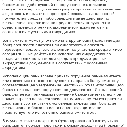
Ст. 867 ГК РФ определяет: при расчетах по аккредитиву
банкэмитент, действующий по поручению плательщика,
обязуется перед получателем средств произвести платежи или
акцептовать и оплатить переводной вексель, выставленный
получателем средств, либо совершить иные действия по
исполнению аккредитива по представлении получателем
средств предусмотренных аккредитивом документов и в
соответствии с условиями аккредитива.
Банк-эмитент может уполномочить другой банк (исполняющий
банк) произвести платежи или акцептовать и оплатить
переводной вексель, выставленный получателем средств, либо
совершить иные действия по исполнению аккредитива по
представлении получателем средств предусмотренных
аккредитивом документов и в соответствии с условиями
аккредитива.
Исполняющий банк вправе принять поручение банка-эмитента
или отказаться от такого поручения, направив банку-эмитенту
соответствующее уведомление. Частичный отказ исполняющего
банка от исполнения поручения не допускается. Исполняющий
банк считается принявшим поручение банка-эмитента, если он
прямо выразил на это согласие, в том числе путем совершения
действий в соответствии с условиями аккредитива. Согласие
исполняющего банка на исполнение аккредитива не
препятствует его исполнению банком-эмитентом.
В случае открытия покрытого (депонированного) аккредитива
банк-эмитент обязан перечислить сумму аккредитива (покрытие)