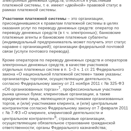
электронных денежных средств, относятся к участникам
платежной системы, т. е. имеют «двойной» правовой статус в
рамках платежной системы.
Участники платежной системы
– это организации,
присоединившиеся к правилам платежной системы в целях
оказания услуг по переводу денежных средств: оператор по
переводу денежных средств (в т. ч. электронных); банковские
платежные агенты и банковские платежные субагенты
(индивидуальный предприниматель может получить этот статус
наравне с организацией); организации федеральной почтовой
связи (услуги почтового перевода).
Кроме операторов по переводу денежных средств и операторов
электронных денежных средств, в качестве участников
отдельных платежных систем в п. 1–3 ч. 1 ст. 21 Федерального
закона «О национальной платежной системе» также указаны:
организаторы торговли, осуществляющие деятельность
согласно Федеральному закону от 21 ноября 2011 г. № 325-ФЗ
7
«Об организованных торгах»
, профессиональные участники
рынка ценных бумаг, клиринговые организации, а также
юридические лица, являющиеся участниками организованных
торгов, и (или) участниками клиринга, и (или) центральным
контрагентом согласно Федеральному закону от 7 февраля 2011
г. № 7-ФЗ «О клиринге, клиринговой деятельности и
8
центральном контрагенте»
; страховые организации,
осуществляющие обязательное страхование гражданской
ответственности; органы Федерального казначейства;