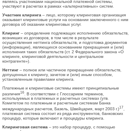
являясь участниками национальной платежной системы,
участвуют в расчетах в рамках «альтернативных» систем.
Участник клиринга
– лицо, которому клиринговая организация
оказывает клиринговые услуги на основании заключенного с ним
договора об оказании клиринговых услуг.
Клиринг
– определение подлежащих исполнению обязательств,
возникших из договоров, в том числе в результате
осуществления неттинга обязательств, и подготовка документов
(информации), являющихся основанием прекращения и (или)
исполнения таких обязательств (ст. 2 Федерального закона «О
клиринге, клиринговой деятельности и центральном
контрагенте»).
Неттинг
– полное или частичное прекращение обязательств,
допущенных к клирингу, зачетом и (или) иным способом,
установленным правилами клиринга.
Платежные и клиринговые системы имеют принципиальные
16
различия
. В соответствии с Глоссарием терминов,
используемых в платежных и расчетных системах (утв.
Комитетом по платежным и расчетным системам Банка
17
международных расчетов, Базель, Швейцария, март 2003 г.)
,
платежная система состоит из ряда инструментов, банковских
процедур, которые включают и процедуры клиринга.
Клиринговая система
– это набор процедур, с помощью