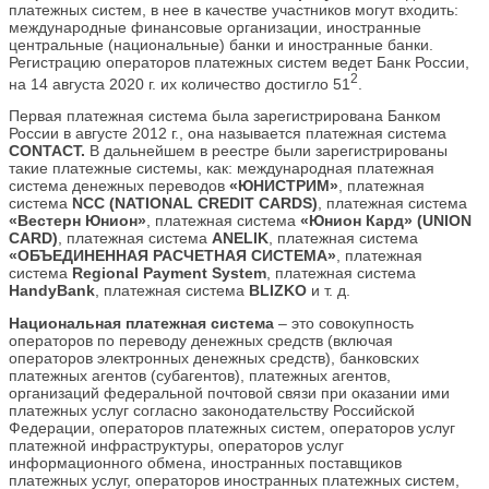
платежных систем, в нее в качестве участников могут входить:
международные финансовые организации, иностранные
центральные (национальные) банки и иностранные банки.
Регистрацию операторов платежных систем ведет Банк России,
2
на 14 августа 2020 г. их количество достигло 51
.
Первая платежная система была зарегистрирована Банком
России в августе 2012 г., она называется платежная система
CONTACT.
В дальнейшем в реестре были зарегистрированы
такие платежные системы, как: международная платежная
система денежных переводов
«ЮНИСТРИМ»
, платежная
система
NCC (NATIONAL CREDIT CARDS)
, платежная система
«Вестерн Юнион»
, платежная система
«Юнион Кард» (UNION
CARD)
, платежная система
ANELIK
, платежная система
«ОБЪЕДИНЕННАЯ РАСЧЕТНАЯ СИСТЕМА»
, платежная
система
Regional Payment System
, платежная система
HandyBank
, платежная система
BLIZKO
и т. д.
Национальная платежная система
– это совокупность
операторов по переводу денежных средств (включая
операторов электронных денежных средств), банковских
платежных агентов (субагентов), платежных агентов,
организаций федеральной почтовой связи при оказании ими
платежных услуг согласно законодательству Российской
Федерации, операторов платежных систем, операторов услуг
платежной инфраструктуры, операторов услуг
информационного обмена, иностранных поставщиков
платежных услуг, операторов иностранных платежных систем,