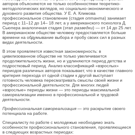
авторов объясняются не только особенностями теоретико-
методологических взглядов, но социально-экономического и
духовного развития общества. У Е. А. Климова
профессиональное становление (стадия
оптанта
) занимает
период с 11–12 до 14– 18 лет, а у американского психолога Д.
Сьюпера аналогичная стадия (этап
разведки
) — от 14 до 25 лет.
В американском обществе человеку предоставляется больше
времени на обдумывание выбора и пробу своих сил в разных
видах деятельности.
В этом проявляется известная закономерность: в
цивилизованном обществе не только увеличивается
продолжительность жизни, но и удлиняются период детства и
подростковый период. Анализ классификаций «взрослых»
периодов различных авторов показывает, что в качестве главного
критерия перехода от одной стадии к другой выступает
готовность человека пересматривать смыслы своей жизни и
профессиональной деятельности. Для многих людей
«взрослые» периоды жизни — это периоды максимальной
самореализации именно в профессиональной и трудовой
деятельности.
Профессиональная самореализация
— это раскрытие своего
потенциала на работе.
Специалисту по работе с молодежью необходимо знать
особенности профессионального становления, проявляющиеся
в следующих возрастных периодах: