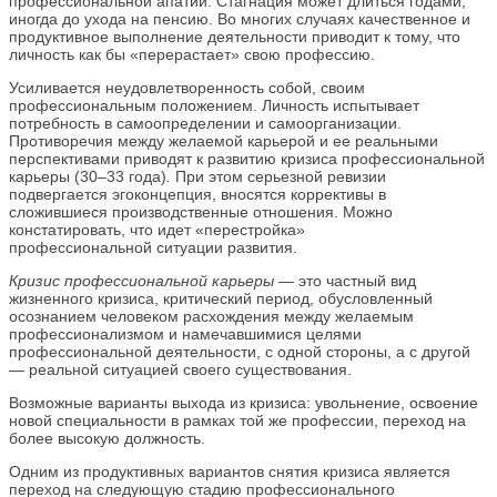
профессиональной апатии. Стагнация может длиться годами,
иногда до ухода на пенсию. Во многих случаях качественное и
продуктивное выполнение деятельности приводит к тому, что
личность как бы «перерастает» свою профессию.
Усиливается неудовлетворенность собой, своим
профессиональным положением. Личность испытывает
потребность в самоопределении и самоорганизации.
Противоречия между желаемой карьерой и ее реальными
перспективами приводят к развитию кризиса профессиональной
карьеры (30–33 года)
.
При этом серьезной ревизии
подвергается эгоконцепция, вносятся коррективы в
сложившиеся производственные отношения. Можно
констатировать, что идет «перестройка»
профессиональной ситуации развития.
Кризис профессиональной карьеры
— это частный вид
жизненного кризиса, критический период, обусловленный
осознанием человеком расхождения между желаемым
профессионализмом и намечавшимися целями
профессиональной деятельности, с одной стороны, а с другой
— реальной ситуацией своего существования.
Возможные варианты выхода из кризиса: увольнение, освоение
новой специальности в рамках той же профессии, переход на
более высокую должность.
Одним из продуктивных вариантов снятия кризиса является
переход на следующую стадию профессионального