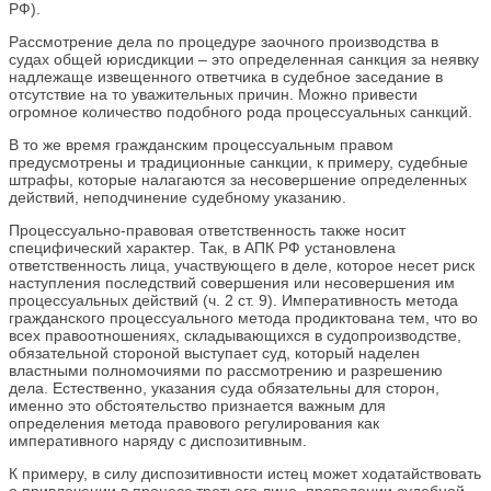
РФ).
Рассмотрение дела по процедуре заочного производства в
судах общей юрисдикции – это определенная санкция за неявку
надлежаще извещенного ответчика в судебное заседание в
отсутствие на то уважительных причин. Можно привести
огромное количество подобного рода процессуальных санкций.
В то же время гражданским процессуальным правом
предусмотрены и традиционные санкции, к примеру, судебные
штрафы, которые налагаются за несовершение определенных
действий, неподчинение судебному указанию.
Процессуально-правовая ответственность также носит
специфический характер. Так, в АПК РФ установлена
ответственность лица, участвующего в деле, которое несет риск
наступления последствий совершения или несовершения им
процессуальных действий (ч. 2 ст. 9). Императивность метода
гражданского процессуального метода продиктована тем, что во
всех правоотношениях, складывающихся в судопроизводстве,
обязательной стороной выступает суд, который наделен
властными полномочиями по рассмотрению и разрешению
дела. Естественно, указания суда обязательны для сторон,
именно это обстоятельство признается важным для
определения метода правового регулирования как
императивного наряду с диспозитивным.
К примеру, в силу диспозитивности истец может ходатайствовать
о привлечении в процесс третьего лица, проведении судебной