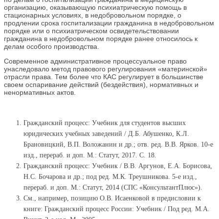
организацию, оказывающую психиатрическую помощь в
стационарных условиях, в недобровольном порядке, о
продлении срока госпитализации гражданина в недобровольном
порядке или о психиатрическом освидетельствовании
гражданина в недобровольном порядке ранее относилось к
делам особого производства.
Современное административное процессуальное право
унаследовало метод правового регулирования «материнской»
отрасли права. Тем более что КАС регулирует в большинстве
своем оспаривание действий (бездействия), нормативных и
ненормативных актов.
Гражданский процесс: Учебник для студентов высших
юридических учебных заведений / Д.Б. Абушенко, К.Л.
Брановицкий, В.П. Воложанин и др.; отв. ред. В.В. Ярков. 10-е
изд., перераб. и доп. М.: Статут, 2017. С. 18.
Гражданский процесс: Учебник / В.В. Аргунов, Е.А. Борисова,
Н.С. Бочарова и др.; под ред. М.К. Треушникова. 5-е изд.,
перераб. и доп. М.: Статут, 2014 (СПС «КонсультантПлюс»).
См., например, позицию О.В. Исаенковой в предисловии к
книге: Гражданский процесс России: Учебник / Под ред. М.А.