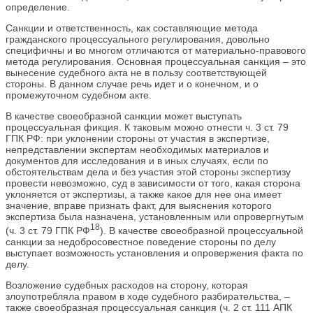
определение.
Санкции и ответственность, как составляющие метода
гражданского процессуального регулирования, довольно
специфичны и во многом отличаются от материально-правового
метода регулирования. Основная процессуальная санкция – это
вынесение судебного акта не в пользу соответствующей
стороны. В данном случае речь идет и о конечном, и о
промежуточном судебном акте.
В качестве своеобразной санкции может выступать
процессуальная фикция. К таковым можно отнести ч. 3 ст. 79
ГПК РФ: при уклонении стороны от участия в экспертизе,
непредставлении экспертам необходимых материалов и
документов для исследования и в иных случаях, если по
обстоятельствам дела и без участия этой стороны экспертизу
провести невозможно, суд в зависимости от того, какая сторона
уклоняется от экспертизы, а также какое для нее она имеет
значение, вправе признать факт, для выяснения которого
экспертиза была назначена, установленным или опровергнутым
18
(ч. 3 ст. 79 ГПК РФ
). В качестве своеобразной процессуальной
санкции за недобросовестное поведение стороны по делу
выступает возможность установления и опровержения факта по
делу.
Возложение судебных расходов на сторону, которая
злоупотребляла правом в ходе судебного разбирательства, –
также своеобразная процессуальная санкция (ч. 2 ст. 111 АПК