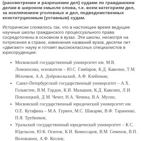
(рассмотрении и разрешении дел) судами по гражданским
делам в широком смысле слова, т.е. всем категориям дел,
за исключением уголовных и дел, подведомственных
конституционным (уставным) судам.
Исторически сложилось так, что в настоящее время ведущие
научные школы гражданского процессуального права
сосредоточены в основном в вузах. Эти школы, несмотря на
потрясения в стране, изменения названий вузов, десятки лет
«двигают» науку и готовят высококлассных специалистов в
юриспруденции:
Московский государственный университет им. М.В.
Ломоносова, основатели – Ю.С. Гамбаров, К.Д. Кавелин, Т.М.
Яблочков, А.А. Добровольский, А.Ф. Клейнман;
Санкт-Петербургский государственный университет – А.Х.
Гольмстен, В.М. Гордон, К.И. Малышев, К.Д. Кавелин, Л.И.
Поволоцкий, Д.М. Чечот, Н.А. Чечина, В.А. Мусин;
Московский государственный юридический университет им.
О.Е. Кутафина – М.А. Гурвич, М.С. Шакарян, В.Ф. Тараненко,
П.Я. Трубников;
Уральский государственный юридический университет – К.С.
Юдельсон, Ю.К. Осипов, К.И. Комиссаров, В.М. Семенов, В.П.
Воложанин, А.Ф. Козлов;