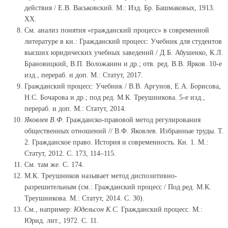
действия / Е.В. Васьковский. М.: Изд. Бр. Башмаковых, 1913.
XX.
См. анализ понятия «гражданский процесс» в современной
литературе в кн.: Гражданский процесс: Учебник для студентов
высших юридических учебных заведений / Д.Б. Абушенко, К.Л.
Брановицкий, В.П. Воложанин и др.; отв. ред. В.В. Ярков. 10-е
изд., перераб. и доп. М.: Статут, 2017.
Гражданский процесс: Учебник / В.В. Аргунов, Е.А. Борисова,
Н.С. Бочарова и др.; под ред. М.К. Треушникова. 5-е изд.,
перераб. и доп. М.: Статут, 2014.
Яковлев В.Ф.
Гражданско-правовой метод регулирования
общественных отношений // В.Ф. Яковлев. Избранные труды. Т.
2. Гражданское право. История и современность. Кн. 1. М.:
Статут, 2012. С. 173, 114–115.
См. там же. С. 174.
М.К. Треушников называет метод диспозитивно-
разрешительным (см.: Гражданский процесс / Под ред. М.К.
Треушникова. М.: Статут, 2014. С. 30).
См., например:
Юдельсон К.С.
Гражданский процесс. М.:
Юрид. лит., 1972. С. 11.