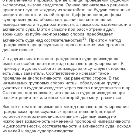
экспертизы, вызове свидетеля. Однако окончательно решение
принимает суд по каждому из ходатайств, не будучи связанным
инициативностью и волей сторон. Дифференциация форм
судопроизводства обозначает различное соотношение
императивности и диспозитивности, а также состязательности и
активности суда. В этом смысле при рассмотрении дел,
возникших из публично-правовых споров, преобладает
19
активность суда над состязательностью
. При этом метод
гражданского процессуального права остается императивно-
диспозитивным.
И в других видах исконно гражданского судопроизводства
имеются особенности в методе правового регулирования. К
примеру, в делах особого производства отсутствуют стороны,
есть лишь заявитель. Соответственно исчезает такое
проявление диспозитивности, как равенство сторон. В так
называемых групповых спорах истцы, образующие группу,
участвуют в судопроизводстве через своего представителя и пр.
Сказанное подтверждает, что правила судопроизводства при
рассмотрении тех или иных категорий дел могут разниться.
Вместе с тем это не изменяет метод правового регулирования
гражданских процессуальных правоотношений, который
остается императивнодиспозитивным. Данный вывод не
исключает возможность изменений пропорций императивности
и диспозитивности, состязательности и активности суда, исходя
из целей и задач судопроизводства.