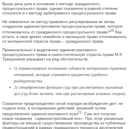
Выше речь шла в основном о методе гражданского
процессуального права, однако сказанное в равной степени
относится и к методу арбитражного процессуального права.
Не изменился ли метод правового регулирования во вновь
созданном административном процессуальном праве, которое
20
отпочковалось от гражданского процессуального права?
Как,
кстати, в свое время семейное и жилищное право отпочковалось
от материнской отрасли права – гражданского права.
Применительно к выделению административного
процессуального права в самостоятельную отрасль права М.К.
Треушников указывает на ряд обстоятельств:
1) неравноправное положение субъектов материально-правовых
отношений, которые становятся предметом судебного
разбирательства;
2) специфические функции суда при рассмотрении указанных
дел (суд более активен, чем при рассмотрении исковых споров).
Сказанное предопределяет иной порядок возбуждения дел: не
подача иска, а оспаривание действий, решений путем
21
предъявления административного иска
. Сам иск получил
новое название «административный иск». При этом указанные
факторы не мешали существованию производства из публичных
правоотношений в рамках гражданского процесса десятилетия