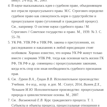
Викут. 2-е изд. М., 2005.
В науке высказывалась идея о судебном праве, объединяющем
все отрасли процессуального права. М.С. Строгович определял
судебное право как совокупность норм о судоустройстве и
процессуальное право (уголовный и гражданский процесс).
См., например: О системе науки судебного права / М.
Строгович // Советское государство и право. М., 1939. № 3. С.
55–70.
УК РФ, УПК РФ и УИК РФ, законы о преступлениях, их
расследовании и наказаниях в любой юрисдикции стоят
особняком. Хорошо известно, что нормы УК РФ живут только
вместе с нормами УПК РФ, тогда как основная часть жизни ГК
РФ, ТК РФ и др. совмещена с процессуальными законами,
когда есть спор или иная необходимость судебного признания
прав.
См.:
Гуреев В.А., Гущин В.В.
Исполнительное производство:
Учебник. 4-е изд., испр. и доп. М.: Статут, 2014;
Валеев Д.Х.,
Челышев М.Ю.
Исполнительное производство: процессуальная
природа и цивилистические основы. М., 2007.
См.:
Васьковский Е.В.
Курс гражданского процесса. Т. 1.
Субъекты и объекты процесса, процессуальные отношения и