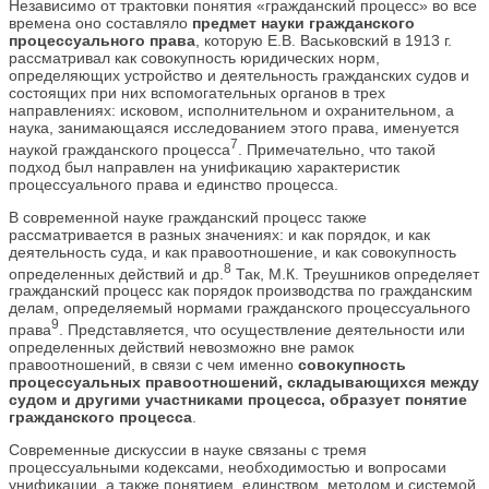
Независимо от трактовки понятия «гражданский процесс» во все
времена оно составляло
предмет науки гражданского
процессуального права
, которую Е.В. Васьковский в 1913 г.
рассматривал как совокупность юридических норм,
определяющих устройство и деятельность гражданских судов и
состоящих при них вспомогательных органов в трех
направлениях: исковом, исполнительном и охранительном, а
наука, занимающаяся исследованием этого права, именуется
7
наукой гражданского процесса
. Примечательно, что такой
подход был направлен на унификацию характеристик
процессуального права и единство процесса.
В современной науке гражданский процесс также
рассматривается в разных значениях: и как порядок, и как
деятельность суда, и как правоотношение, и как совокупность
8
определенных действий и др.
Так, М.К. Треушников определяет
гражданский процесс как порядок производства по гражданским
делам, определяемый нормами гражданского процессуального
9
права
. Представляется, что осуществление деятельности или
определенных действий невозможно вне рамок
правоотношений, в связи с чем именно
совокупность
процессуальных правоотношений, складывающихся между
судом и другими участниками процесса, образует понятие
гражданского процесса
.
Современные дискуссии в науке связаны с тремя
процессуальными кодексами, необходимостью и вопросами
унификации, а также понятием, единством, методом и системой