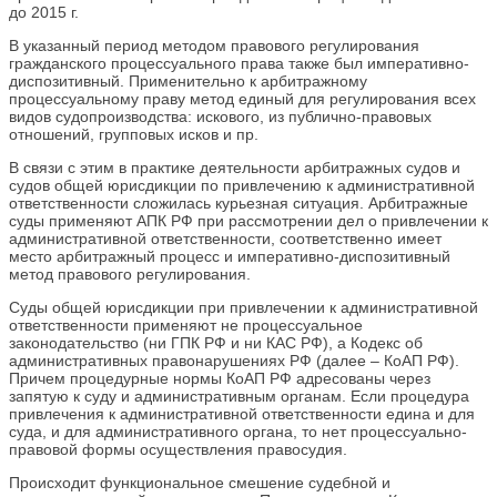
до 2015 г.
В указанный период методом правового регулирования
гражданского процессуального права также был императивно-
диспозитивный. Применительно к арбитражному
процессуальному праву метод единый для регулирования всех
видов судопроизводства: искового, из публично-правовых
отношений, групповых исков и пр.
В связи с этим в практике деятельности арбитражных судов и
судов общей юрисдикции по привлечению к административной
ответственности сложилась курьезная ситуация. Арбитражные
суды применяют АПК РФ при рассмотрении дел о привлечении к
административной ответственности, соответственно имеет
место арбитражный процесс и императивно-диспозитивный
метод правового регулирования.
Суды общей юрисдикции при привлечении к административной
ответственности применяют не процессуальное
законодательство (ни ГПК РФ и ни КАС РФ), а Кодекс об
административных правонарушениях РФ (далее – КоАП РФ).
Причем процедурные нормы КоАП РФ адресованы через
запятую к суду и административным органам. Если процедура
привлечения к административной ответственности едина и для
суда, и для административного органа, то нет процессуально-
правовой формы осуществления правосудия.
Происходит функциональное смешение судебной и