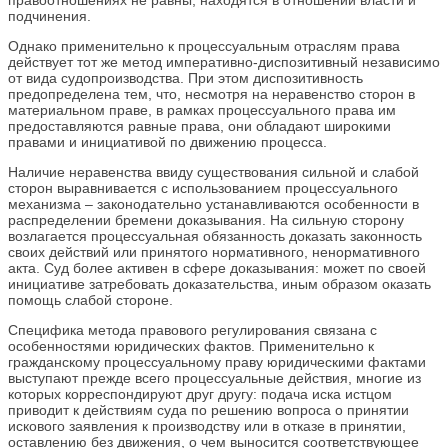
правоотношениях не равны, находятся в отношении власти и
подчинения.
Однако применительно к процессуальным отраслям права
действует тот же метод императивно-диспозитивный независимо
от вида судопроизводства. При этом диспозитивность
предопределена тем, что, несмотря на неравенство сторон в
материальном праве, в рамках процессуального права им
предоставляются равные права, они обладают широкими
правами и инициативой по движению процесса.
Наличие неравенства ввиду существования сильной и слабой
сторон выравнивается с использованием процессуального
механизма – законодательно устанавливаются особенности в
распределении бремени доказывания. На сильную сторону
возлагается процессуальная обязанность доказать законность
своих действий или принятого нормативного, ненормативного
акта. Суд более активен в сфере доказывания: может по своей
инициативе затребовать доказательства, иным образом оказать
помощь слабой стороне.
Специфика метода правового регулирования связана с
особенностями юридических фактов. Применительно к
гражданскому процессуальному праву юридическими фактами
выступают прежде всего процессуальные действия, многие из
которых корреспондируют друг другу: подача иска истцом
приводит к действиям суда по решению вопроса о принятии
искового заявления к производству или в отказе в принятии,
оставлению без движения, о чем выносится соответствующее