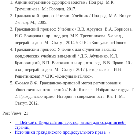
Административное судопроизводство / Под ред. М.К.
Треушникова. М.: Городец, 2017.
Гражданский процесс России: Учебник / Под ред. М.А. Викут.
2-е изд. М., 2005.
Гражданский процесс: Учебник / В.В. Аргунов, Е.А. Борисова,
Н.С. Бочарова и др.; под ред. М.К. Треушникова. 5-е изд.,
перераб. и доп. М.: Статут, 2014 // СПС «КонсультантПлюс».
Гражданский процесс: Учебник для студентов высших
юридических учебных заведений / Д.Б. Абушенко, К.Л.
Брановицкий, В.П. Воложанин и др.; отв. ред. В.В. Ярков. 10-е
изд., перераб. и доп. М.: Статут, 2017 (автор главы – И.В.
Решетникова) // СПС «КонсультантПлюс».
Яковлев В.Ф.
Гражданско-правовой метод регулирования
общественных отношений // В.Ф. Яковлев. Избранные труды. Т.
2. Гражданское право. История и современность. Кн. 1. М.:
Статут, 2012.
Post Views:
21
←
Веб-сайт. Виды сайтов, верстка, языки для создания веб-
страниц
Источники гражданского процессуального права
→