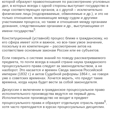
которой образуют правоотношения по рассмотрению уголовных
дел, в которых всегда с одной стороны выступает государство в
лице соответствующих органов, а с другой – исключительно
физические лица (подозреваемые, обвиняемые и др.), и это не
только отношения, возникающие между судом и другими
участниками процесса, но также и отношения между органами
дознания, следственными органами и др., выступающими от
5
имени государства
.
Конституционный (уставной) процесс ближе к гражданскому, но
его сфера имеет хотя и важное, но все-таки узкое значение,
поскольку в их компетенции – рассмотрение актов на
соответствие основным законам России или ее субъектов.
Если говорить о системе знаний по поводу рассматриваемого
предмета, то почти всегда в нашей стране наука гражданского
процессуального права следует за законодательством, а не
наоборот. Это касается и времен Свода законов Российской
империи (1832 г.) и актов Судебной реформы 1864 г., не говоря
уже о советских временах. Хочется верить, что придут такие
времена, когда наука будет вести за собой законодателя.
Дискуссии о включении в гражданское процессуальное право
исполнительного производства ведутся не первый день.
Исполнительное производство не входит в предмет
6
процессуального права и образует отдельную отрасль права
,
хотя часто преподается в курсах процессуальных дисциплин.