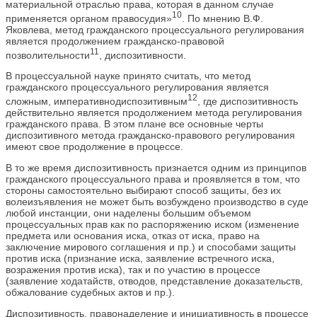
материальной отраслью права, которая в данном случае
10
применяется органом правосудия»
. По мнению В.Ф.
Яковлева, метод гражданского процессуального регулирования
является продолжением гражданско-правовой
11
позволительности
, диспозитивности.
В процессуальной науке принято считать, что метод
гражданского процессуального регулирования является
12
сложным, императивнодиспозитивным
, где диспозитивность
действительно является продолжением метода регулирования
гражданского права. В этом плане все основные черты
диспозитивного метода гражданско-правового регулирования
имеют свое продолжение в процессе.
В то же время диспозитивность признается одним из принципов
гражданского процессуального права и проявляется в том, что
стороны самостоятельно выбирают способ защиты, без их
волеизъявления не может быть возбуждено производство в суде
любой инстанции, они наделены большим объемом
процессуальных прав как по распоряжению иском (изменение
предмета или основания иска, отказ от иска, право на
заключение мирового соглашения и пр.) и способами защиты
против иска (признание иска, заявление встречного иска,
возражения против иска), так и по участию в процессе
(заявление ходатайств, отводов, представление доказательств,
обжалование судебных актов и пр.).
Диспозитивность, правонаделение и инициативность в процессе