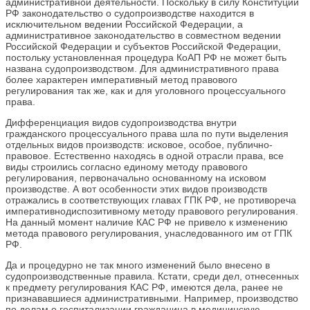
административной деятельности. Поскольку в силу Конституции
РФ законодательство о судопроизводстве находится в
исключительном ведении Российской Федерации, а
административное законодательство в совместном ведении
Российской Федерации и субъектов Российской Федерации,
постольку установленная процедура КоАП РФ не может быть
названа судопроизводством. Для административного права
более характерен императивный метод правового
регулирования так же, как и для уголовного процессуального
права.
Дифференциация видов судопроизводства внутри
гражданского процессуального права шла по пути выделения
отдельных видов производств: исковое, особое, публично-
правовое. Естественно находясь в одной отрасли права, все
виды строились согласно единому методу правового
регулирования, первоначально основанному на исковом
производстве. А вот особенности этих видов производств
отражались в соответствующих главах ГПК РФ, не противореча
императивнодиспозитивному методу правового регулирования.
На данный момент наличие КАС РФ не привело к изменению
метода правового регулирования, унаследованного им от ГПК
РФ.
Да и процедурно не так много изменений было внесено в
судопроизводственные правила. Кстати, среди дел, отнесенных
к предмету регулирования КАС РФ, имеются дела, ранее не
признававшиеся административными. Например, производство
по делам о госпитализации гражданина в медицинскую