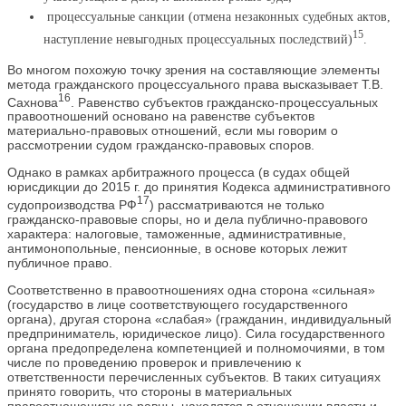
процессуальные санкции (отмена незаконных судебных актов,
15
наступление невыгодных процессуальных последствий)
.
Во многом похожую точку зрения на составляющие элементы
метода гражданского процессуального права высказывает Т.В.
16
Сахнова
. Равенство субъектов гражданско-процессуальных
правоотношений основано на равенстве субъектов
материально-правовых отношений, если мы говорим о
рассмотрении судом гражданско-правовых споров.
Однако в рамках арбитражного процесса (в судах общей
юрисдикции до 2015 г. до принятия Кодекса административного
17
судопроизводства РФ
) рассматриваются не только
гражданско-правовые споры, но и дела публично-правового
характера: налоговые, таможенные, административные,
антимонопольные, пенсионные, в основе которых лежит
публичное право.
Соответственно в правоотношениях одна сторона «сильная»
(государство в лице соответствующего государственного
органа), другая сторона «слабая» (гражданин, индивидуальный
предприниматель, юридическое лицо). Сила государственного
органа предопределена компетенцией и полномочиями, в том
числе по проведению проверок и привлечению к
ответственности перечисленных субъектов. В таких ситуациях
принято говорить, что стороны в материальных