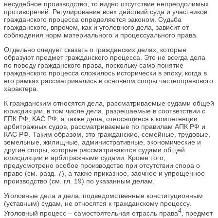
несудебное производство, то видно отсутствие непреодолимых
противоречий. Регулирование всех действий суда и участников
гражданского процесса определяется законом. Судьба
гражданского, впрочем, как и уголовного дела, зависит от
соблюдения норм материального и процессуального права.
Отдельно следует сказать о гражданских делах, которые
образуют предмет гражданского процесса. Это не всегда дела
по поводу гражданского права, поскольку само понятие
гражданского процесса сложилось исторически в эпоху, когда в
его рамках рассматривались в основном споры частноправового
характера.
К гражданским относятся дела, рассматриваемые судами общей
юрисдикции, в том числе дела, разрешаемые в соответствии с
ГПК РФ, КАС РФ, а также дела, относящиеся к компетенции
арбитражных судов, рассматриваемые по правилам АПК РФ и
КАС РФ. Таким образом, это гражданские, семейные, трудовые,
земельные, жилищные, административные, экономические и
другие споры, которые рассматриваются судами общей
юрисдикции и арбитражными судами. Кроме того,
предусмотрено особое производство при отсутствии спора о
праве (см. разд. 7), а также приказное, заочное и упрощенное
производство (см. гл. 19) по указанным делам.
Уголовные дела и дела, подведомственные конституционным
(уставным) судам, не относятся к гражданскому процессу.
4
Уголовный процесс – самостоятельная отрасль права
, предмет