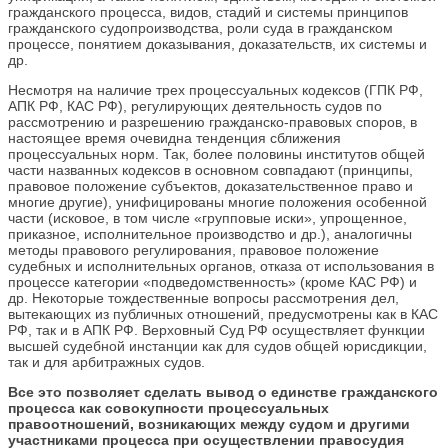
гражданского процесса, видов, стадий и системы принципов
гражданского судопроизводства, роли суда в гражданском
процессе, понятием доказывания, доказательств, их системы и
др.
Несмотря на наличие трех процессуальных кодексов (ГПК РФ,
АПК РФ, КАС РФ), регулирующих деятельность судов по
рассмотрению и разрешению гражданско-правовых споров, в
настоящее время очевидна тенденция сближения
процессуальных норм. Так, более половины институтов общей
части названных кодексов в основном совпадают (принципы,
правовое положение субъектов, доказательственное право и
многие другие), унифицированы многие положения особенной
части (исковое, в том числе «групповые иски», упрощенное,
приказное, исполнительное производство и др.), аналогичны
методы правового регулирования, правовое положение
судебных и исполнительных органов, отказа от использования в
процессе категории «подведомственность» (кроме КАС РФ) и
др. Некоторые тождественные вопросы рассмотрения дел,
вытекающих из публичных отношений, предусмотрены как в КАС
РФ, так и в АПК РФ. Верховный Суд РФ осуществляет функции
высшей судебной инстанции как для судов общей юрисдикции,
так и для арбитражных судов.
Все это позволяет сделать вывод о единстве гражданского
процесса как совокупности процессуальных
правоотношений, возникающих между судом и другими
участниками процесса при осуществлении правосудия