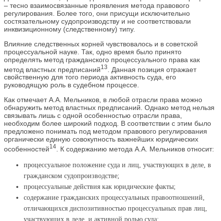
– тесно взаимосвязанные проявления метода правового
регулирования. Более того, они присущи исключительно
состязательному судопроизводству и не соответствовали
инквизиционному (следственному) типу.
Влияние следственных корней чувствовалось и в советской
процессуальной науке. Так, одно время было принято
определять метод гражданского процессуального права как
13
метод властных предписаний
. Данная позиция отражает
свойственную для того периода активность суда, его
руководящую роль в судебном процессе.
Как отмечает А.А. Мельников, в любой отрасли права можно
обнаружить метод властных предписаний. Однако метод нельзя
связывать лишь с одной особенностью отрасли права,
необходим более широкий подход. В соответствии с этим было
предложено понимать под методом правового регулирования
органически единую совокупность важнейших юридических
14
особенностей
. К содержанию метода А.А. Мельников относит:
процессуальное положение суда и лиц, участвующих в деле, в
гражданском судопроизводстве;
процессуальные действия как юридические факты;
содержание гражданских процессуальных правоотношений,
отличающихся диспозитивностью процессуальных прав лиц,
участвующих в деле, и активной ролью суда;