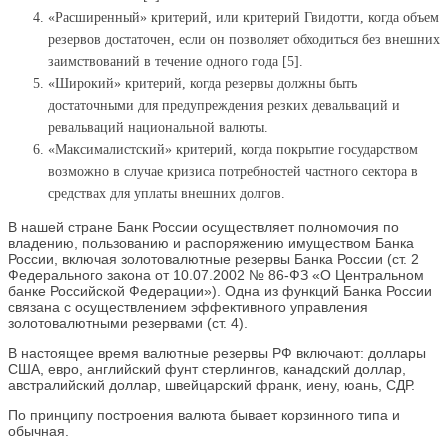
«Расширенный» критерий, или критерий Гвидотти, когда объем
резервов достаточен, если он позволяет обходиться без внешних
заимствований в течение одного года [5].
«Широкий» критерий, когда резервы должны быть
достаточными для предупреждения резких девальваций и
ревальваций национальной валюты.
«Максималистский» критерий, когда покрытие государством
возможно в случае кризиса потребностей частного сектора в
средствах для уплаты внешних долгов.
В нашей стране Банк России осуществляет полномочия по
владению, пользованию и распоряжению имуществом Банка
России, включая золотовалютные резервы Банка России (ст. 2
Федерального закона от 10.07.2002 № 86-ФЗ «О Центральном
банке Российской Федерации»). Одна из функций Банка России
связана с осуществлением эффективного управления
золотовалютными резервами (ст. 4).
В настоящее время валютные резервы РФ включают: доллары
США, евро, английский фунт стерлингов, канадский доллар,
австралийский доллар, швейцарский франк, иену, юань, СДР.
По принципу построения валюта бывает корзинного типа и
обычная.