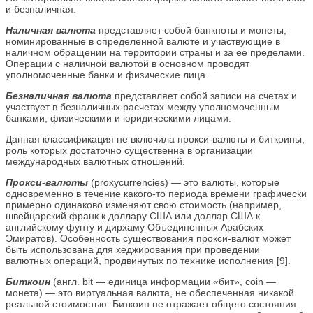
и безналичная.
Наличная валюта
представляет собой банкноты и монеты,
номинированные в определенной валюте и участвующие в
наличном обращении на территории страны и за ее пределами.
Операции с наличной валютой в основном проводят
уполномоченные банки и физические лица.
Безналичная валюта
представляет собой записи на счетах и
участвует в безналичных расчетах между уполномоченным
банками, физическими и юридическими лицами.
Данная классификация не включила прокси-валюты и биткоины,
роль которых достаточно существенна в организации
международных валютных отношений.
Прокси-валюты
(proxycurrencies) — это валюты, которые
одновременно в течение какого-то периода времени графически
примерно одинаково изменяют свою стоимость (например,
швейцарский франк к доллару США или доллар США к
английскому фунту и дирхаму Объединенных Арабских
Эмиратов). Особенность существования прокси-валют может
быть использована для хеджирования при проведении
валютных операций, продвинутых по технике исполнения [9].
Биткоин
(англ. bit — единица информации «бит», coin —
монета) — это виртуальная валюта, не обеспеченная никакой
реальной стоимостью. Биткоин не отражает общего состояния