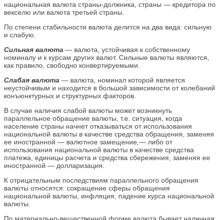
национальная валюта страны-должника, страны — кредитора по
векселю или валюта третьей страны.
По степени стабильности валюта делится на два вида: сильную
и слабую.
Сильная валюта
— валюта, устойчивая к собственному
номиналу и к курсам других валют. Сильные валюты являются,
как правило, свободно конвертируемыми.
Слабая валюта
— валюта, номинал которой является
неустойчивым и находится в большой зависимости от колебаний
конъюнктурных и структурных факторов.
В случае наличия слабой валюты может возникнуть
параллельное обращение валюты, т.е. ситуация, когда
население страны начнет отказываться от использования
национальной валюты в качестве средства обращения, заменяя
ее иностранной — валютное замещение
,—
либо от
использования национальной валюты в качестве средства
платежа, единицы расчета и средства сбережения, заменяя ее
иностранной — долларизация.
К отрицательным последствиям параллельного обращения
валюты относятся: сокращение сферы обращения
национальной валюты, инфляция, падение курса национальной
валюты.
По материально-вещественной форме валюта бывает наличная