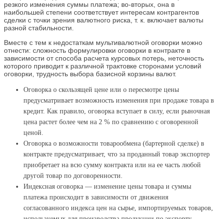
резкого изменения суммы платежа; во-вторых, она в
наибольшей степени соответствует интересам контрагентов
сделки с точки зрения валютного риска, т. к. включает валюты
разной стабильности.
Вместе с тем к недостаткам мультивалютной оговорки можно
отнести: сложность формулировки оговорки в контракте в
зависимости от способа расчета курсовых потерь, неточность
которого приводит к различной трактовке сторонами условий
оговорки, трудность выбора базисной корзины валют.
Оговорка о скользящей цене или о пересмотре цены
предусматривает возможность изменения при продаже товара в
кредит. Как правило, оговорка вступает в силу, если рыночная
цена растет более чем на 2 % по сравнению с оговоренной
ценой.
Оговорка о возможности товарообмена (бартерной сделке) в
контракте предусматривает, что за проданный товар экспортер
приобретает на всю сумму контракта или на ее часть любой
другой товар по договоренности.
Индексная оговорка — изменение цены товара и суммы
платежа происходит в зависимости от движения
согласованного индекса цен на сырье, импортируемых товаров,
используемых для производства продукции по экспорту.