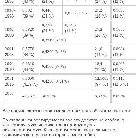
1995
(40 %)
(21 %)
(17 %)
(11 %)
1996–
0,582
0,446
27,2
0,1050
0,813 (11 %)
1998
(39 %)
(21 %)
(18 %)
(11 %)
0,2280
0,1239
1999–
0,5820
27,2
0,1050
(21 %)
(11 %)
2000
(39 %)
(18 %)
(11 %)
0,3519 (32 %)
2001–
0,5770
21,0
0,0984
0,4260 (31 %)
2005
(44 %)
(14 %)
(11 %)
2006–
0,6320
18,4
0,0903
0,4100 (34 %)
2010
(44 %)
(11 %)
(11 %)
2011–
0,6600
12,1000
0,1110
0,4230 (37,4 %)
2015
(41,9 %)
(9,4 %)
(11,3 %)
2016
41,73 %
30,93 %
8,33 %
8,09 %
…
Все прочие валюты стран мира относятся к обычным валютам.
По степени конвертируемости валюта делится на свободно
конвертируемую, частично конвертируемую и
неконвертируемую. Конвертируемость валют зависит от
экономического развития страны: масштабов