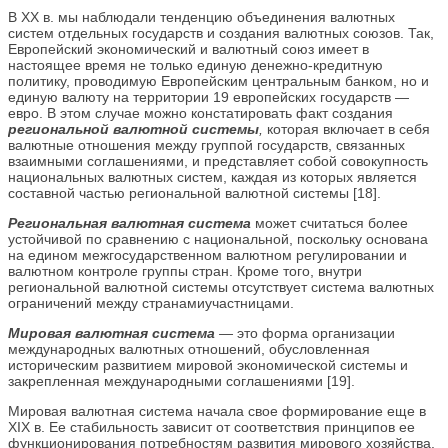
В ХХ в. мы наблюдали тенденцию объединения валютных
систем отдельных государств и создания валютных союзов. Так,
Европейский экономический и валютный союз имеет в
настоящее время не только единую денежно-кредитную
политику, проводимую Европейским центральным банком, но и
единую валюту на территории 19 европейских государств —
евро. В этом случае можно констатировать факт создания
региональной валютной системы
,
которая включает в себя
валютные отношения между группой государств, связанных
взаимными соглашениями, и представляет собой совокупность
национальных валютных систем, каждая из которых является
составной частью региональной валютной системы [18].
Региональная валютная система
может считаться более
устойчивой по сравнению с национальной, поскольку основана
на едином межгосударственном валютном регулировании и
валютном контроле группы стран. Кроме того, внутри
региональной валютной системы отсутствует система валютных
ограничений между странамиучастницами.
Мировая валютная система
—
это форма организации
международных валютных отношений, обусловленная
историческим развитием мировой экономической системы и
закрепленная международными соглашениями [19].
Мировая валютная система начала свое формирование еще в
ХIХ в. Ее стабильность зависит от соответствия принципов ее
функционирования потребностям развития мирового хозяйства.