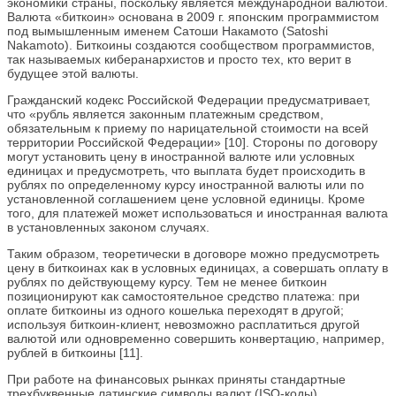
экономики страны, поскольку является международной валютой.
Валюта «биткоин» основана в 2009 г. японским программистом
под вымышленным именем Сатоши Накамото (Satoshi
Nakamoto). Биткоины создаются сообществом программистов,
так называемых киберанархистов и просто тех, кто верит в
будущее этой валюты.
Гражданский кодекс Российской Федерации предусматривает,
что «рубль является законным платежным средством,
обязательным к приему по нарицательной стоимости на всей
территории Российской Федерации» [10]. Стороны по договору
могут установить цену в иностранной валюте или условных
единицах и предусмотреть, что выплата будет происходить в
рублях по определенному курсу иностранной валюты или по
установленной соглашением цене условной единицы. Кроме
того, для платежей может использоваться и иностранная валюта
в установленных законом случаях.
Таким образом, теоретически в договоре можно предусмотреть
цену в биткоинах как в условных единицах, а совершать оплату в
рублях по действующему курсу. Тем не менее биткоин
позиционируют как самостоятельное средство платежа: при
оплате биткоины из одного кошелька переходят в другой;
используя биткоин-клиент, невозможно расплатиться другой
валютой или одновременно совершить конвертацию, например,
рублей в биткоины [11].
При работе на финансовых рынках приняты стандартные
трехбуквенные латинские символы валют (ISO-коды),