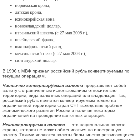
норвежская крона,
датская крона,
южнокорейская вона,
новозеландский доллар,
израильский шекель (с 27 мая 2008 г.),
швейцарский франк,
южноафриканский ранд,
мексиканский песо (с 27 мая 2008 г.),
сингапурский доллар.
В 1996 г. МВФ признал российский рубль конвертируемым по
текущим операциям.
Частично конвертируемая валюта
представляет собой
валюту с ограниченным использованием относительно
территории, вида валютных операций или владельцев. Так,
российский рубль является конвертируемым только на
ограниченной территории стран СНГ вследствие проблем
экономического развития России и наличия некоторых
ограничений на проведение валютных операций.
Неконвертируемая валюта
— это национальная валюта
страны, которая не может обмениваться на иностранную
валюту. Такими являются валюты большинства развивающихся
стран, где введено жесткое валютное регулирование в связи с