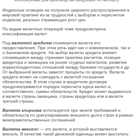
Индексные оговорки не получили широкого распространения в
мировой практике из-за трудностей с выбором и пересчетом
индексов, реально отражающих рост цен.
По видам валютных операций тоже предусмотрена
классификация валют.
Под
валютой кредита
понимается валюта его
предоставления. При этом речь идет как о коммерческом, так и
о банковском кредите. На выбор валюты кредита влияют
сложившаяся между странами практика расчетов, позиции
кредитора и заемщика на рынке ссудных капиталов, развитие
корреспондентских отношений между банками государств и др.
От выбранной валюты зависят проценты по кредиту. Валюта
кредита может не совпадать с валютой погашения
обязательства. В этом случае в кредитном договоре
предусматривается порядок пересчета курса валют и,
соответственно, суммы обязательств. Кредит может выдаваться
в валюте страны заемщика, страны кредитора или в валюте
третьей страны.
Валюта клиринга
используется при зачете требований и
обязательств по урегулированию внешнего долга стран в рамках
межправительственных соглашений.
Валюта вексел
я
— это валюта, в которой выставляется
вексель. В качестве такой денежной единицы может выступать