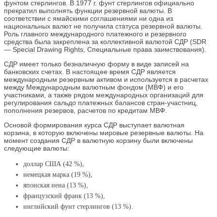
фунтом стерлингов. В 1977 г. фунт стерлингов официально
прекратил выполнять функции резервной валюты. В
соответствии с ямайскими соглашениями ни одна из
национальных валют не получила статуса резервной валюты.
Роль главного международного платежного и резервного
средства была закреплена за коллективной валютой СДР (SDR
— Special Drawing Rights, Специальные права заимствования).
СДР имеет только безналичную форму в виде записей на
банковских счетах. В настоящее время СДР является
международным резервным активом и используется в расчетах
между Международным валютным фондом (МВФ) и его
участниками, а также рядом международных организаций для
регулирования сальдо платежных балансов стран-участниц,
пополнения резервов, расчетов по кредитам МВФ.
Основой формирования курса СДР выступает валютная
корзина, в которую включены мировые резервные валюты. На
момент создания СДР в валютную корзину были включены
следующие валюты:
доллар США (42 %),
немецкая марка (19 %),
японская иена (13 %),
французский франк (13 %),
инглийский фунт стерлингов (13 %).