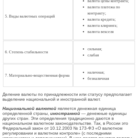
валюта цены контракта;
валюта платежа по
контракту;
5. Виды валютных операций
валюта кредита;
валюта клиринга;
валюта векселя
сильная;
6. Степень стабильности
слабая
наличная;
7. Материально-вещественная форма
безналичная
Деление валюты по принадлежности или статусу предполагает
выделение национальной и иностранной валют.
Национальной валютой
является денежная единица
определенной страны,
иностранной
— денежные единицы
других стран. Эти определения традиционно даются в
национальном валютном законодательстве. Так, в России это
Федеральный закон от 10.12.2003 № 173-ФЗ «О валютном
регулировании и валютном контроле» (с последними
изменениями и дополнениями). В нем даются понятия валюты