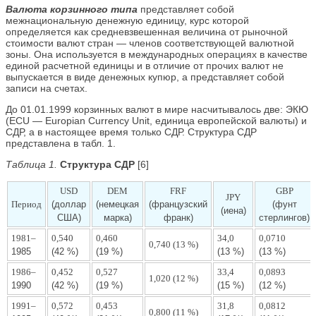
Валюта корзинного типа
представляет собой
межнациональную денежную единицу, курс которой
определяется как средневзвешенная величина от рыночной
стоимости валют стран — членов соответствующей валютной
зоны. Она используется в международных операциях в качестве
единой расчетной единицы и в отличие от прочих валют не
выпускается в виде денежных купюр, а представляет собой
записи на счетах.
До 01.01.1999 корзинных валют в мире насчитывалось две: ЭКЮ
(ECU — Europian Currency Unit, единица европейской валюты) и
СДР, а в настоящее время только СДР. Структура СДР
представлена в табл. 1.
Таблица 1.
Структура СДР
[6]
USD
DEM
FRF
GBP
JPY
Период
(доллар
(немецкая
(французский
(фунт
(иена)
США)
марка)
франк)
стерлингов)
1981–
0,540
0,460
34,0
0,0710
0,740 (13 %)
1985
(42 %)
(19 %)
(13 %)
(13 %)
1986–
0,452
0,527
33,4
0,0893
1,020 (12 %)
1990
(42 %)
(19 %)
(15 %)
(12 %)
1991–
0,572
0,453
31,8
0,0812
0,800 (11 %)