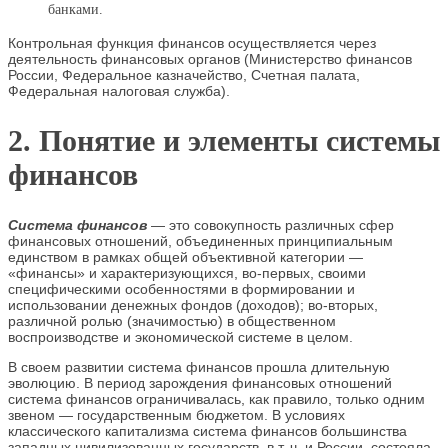
банками.
Контрольная функция финансов осуществляется через
деятельность финансовых органов (Министерство финансов
России, Федеральное казначейство, Счетная палата,
Федеральная налоговая служба).
2. Понятие и элементы системы
финансов
Система финансов
— это совокупность различных сфер
финансовых отношений, объединенных принципиальным
единством в рамках общей объективной категории —
«финансы» и характеризующихся, во-первых, своими
специфическими особенностями в формировании и
использовании денежных фондов (доходов); во-вторых,
различной ролью (значимостью) в общественном
воспроизводстве и экономической системе в целом.
В своем развитии система финансов прошла длительную
эволюцию. В период зарождения финансовых отношений
система финансов ограничивалась, как правило, только одним
звеном — государственным бюджетом. В условиях
классического капитализма система финансов большинства
западных цивилизованных государств, в т. ч. и России, состояла