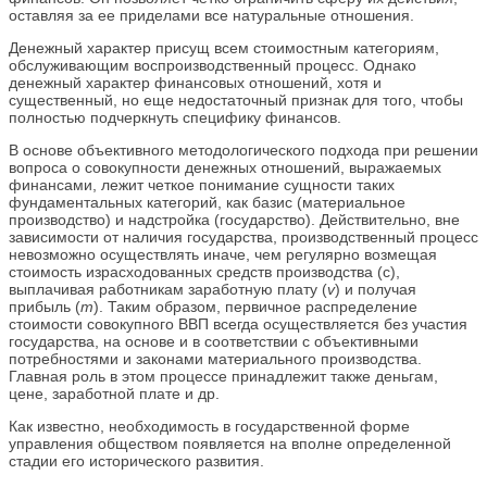
оставляя за ее приделами все натуральные отношения.
Денежный характер присущ всем стоимостным категориям,
обслуживающим воспроизводственный процесс. Однако
денежный характер финансовых отношений, хотя и
существенный, но еще недостаточный признак для того, чтобы
полностью подчеркнуть специфику финансов.
В основе объективного методологического подхода при решении
вопроса о совокупности денежных отношений, выражаемых
финансами, лежит четкое понимание сущности таких
фундаментальных категорий, как базис (материальное
производство) и надстройка (государство). Действительно, вне
зависимости от наличия государства, производственный процесс
невозможно осуществлять иначе, чем регулярно возмещая
стоимость израсходованных средств производства (с),
выплачивая работникам заработную плату (
v
) и получая
прибыль (
m
). Таким образом, первичное распределение
стоимости совокупного ВВП всегда осуществляется без участия
государства, на основе и в соответствии с объективными
потребностями и законами материального производства.
Главная роль в этом процессе принадлежит также деньгам,
цене, заработной плате и др.
Как известно, необходимость в государственной форме
управления обществом появляется на вполне определенной
стадии его исторического развития.