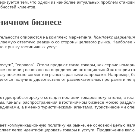
еризуется тем, что одной из наиболее актуальных проблем станов
бностей клиентов.
ничном бизнесе
тельности опираются на комплекс маркетинга.
Комплекс маркети
лаемую ответную реакцию со стороны целевого рынка. Наиболее из
 к рынку гостиничных услуг.
услуги”, “сервиса”. Отели продают такие товары, как сервис номе
е гостиниц основано на определении потенциальной категории гост
азу несколько сегментов рынка с разными запросами. Например, б
еются получить удовольствие от развлекательных программ и неп
уют дистрибьюторскую сеть для поставки товаров покупателю, в го
лугам. Каналы распространения в гостиничном бизнесе можно раздел
едниками, а именно туристическими агентами, туристическими оп
ает коммуникационную политику на рынке, ее основной целью явл
яет легко идентифицировать товары и услуги. Продвижение включа