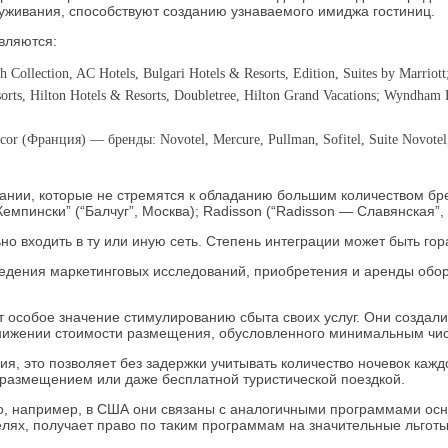
уживания, способствуют созданию узнаваемого имиджа гостиниц.
вляются:
Collection, AC Hotels, Bulgari Hotels & Resorts, Edition, Suites by Marriott
orts, Hilton Hotels & Resorts, Doubletree, Hilton Grand Vacations; Wynd
Accor (Франция) — бренды: Novotel, Mercure, Pullman, Sofitel, Suite Novotel, 
ании, которые не стремятся к обладанию большим количеством бре
мпински” (“Балчуг”, Москва); Radisson (“Radisson — Славянская”, 
входить в ту или иную сеть. Степень интеграции может быть гора
едения маркетинговых исследований, приобретения и аренды обо
особое значение стимулированию сбыта своих услуг. Они создали
ижении стоимости размещения, обусловленного минимальным числ
 это позволяет без задержки учитывать количество ночевок каждо
размещением или даже бесплатной туристической поездкой.
о, например, в США они связаны с аналогичными программами осн
х, получает право по таким программам на значительные льготы