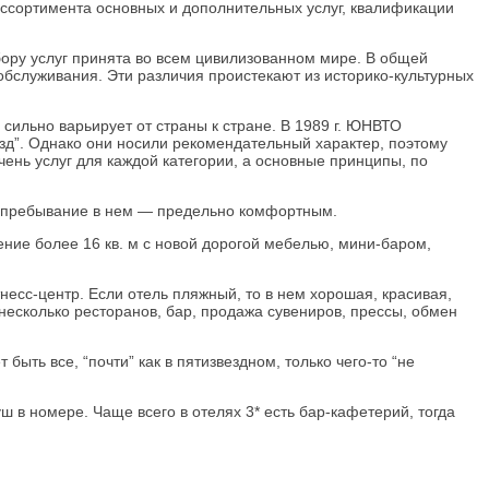
ассортимента основных и дополнительных услуг, квалификации
бору услуг принята во всем цивилизованном мире. В общей
обслуживания. Эти различия проистекают из историко-культурных
сильно варьирует от страны к стране. В 1989 г. ЮНВТО
езд”. Однако они носили рекомендательный характер, поэтому
ень услуг для каждой категории, а основные принципы, по
 а пребывание в нем — предельно комфортным.
ение более 16 кв. м с новой дорогой мебелью, мини-баром,
несс-центр. Если отель пляжный, то в нем хорошая, красивая,
несколько ресторанов, бар, продажа сувениров, прессы, обмен
ыть все, “почти” как в пятизвездном, только чего-то “не
 в номере. Чаще всего в отелях 3* есть бар-кафетерий, тогда