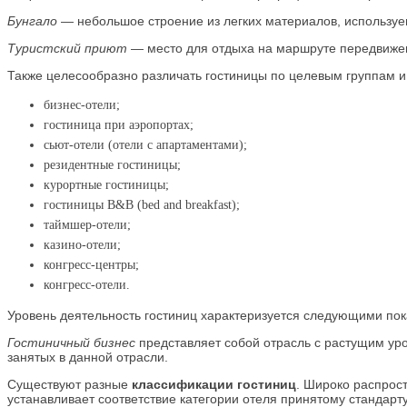
Бунгало
— небольшое строение из легких материалов, использу
Туристский приют
— место для отдыха на маршруте передвижени
Также целесообразно различать гостиницы по целевым группам 
бизнес-отели;
гостиница при аэропортах;
сьют-отели (отели с апартаментами);
резидентные гостиницы;
курортные гостиницы;
гостиницы B&B (bed and breakfast);
таймшер-отели;
казино-отели;
конгресс-центры;
конгресс-отели.
Уровень деятельность гостиниц характеризуется следующими пок
Гостиничный бизнес
представляет собой отрасль с растущим уро
занятых в данной отрасли.
Существуют разные
классификации гостиниц
. Широко распрос
устанавливает соответствие категории отеля принятому стандарт