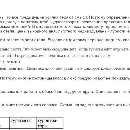
цены, то все предыдущие усилия теряют смысл. Поэтому определе
ю ценовую политику, чтобы удовлетворить пожелания представите
еских компаний. В отелях высокого класса также могут предложить
ки отеля, цены выходного дня, льготного индивидуальный туристич
ем заселяемости отеля. Выделяют три таких периода: подъем, спа
льно растет. Это может быть середина лета, когда туристы едут отдыхать
ания). В период подъема политика цен склоняется к их росту.
льные цены.
овой политики. Цены под влиянием различных факторов колеблются от 
Поэтому многие гостиницы класса люкс предпочитают не понижать ст
ствовать и работать обособленно друг от друга. Они составляют
г-микс гостиничного сервиса. Схема наглядно показывает, что ни 