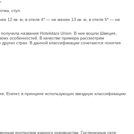
.
очка, стул.
 12 кв. м; в отеле 4* — не менее 13 кв. м, в отеле 5* — не
получила названия Hotelstars Union. В нее вошли Швеция,
своих особенностей. В качестве примера рассмотрим
де других стран. В данной классификации сочетаются понятия
ция, Египет, в принципе использующих звездную классификацию.
енным контролем единого руководства. Гостиничные сети