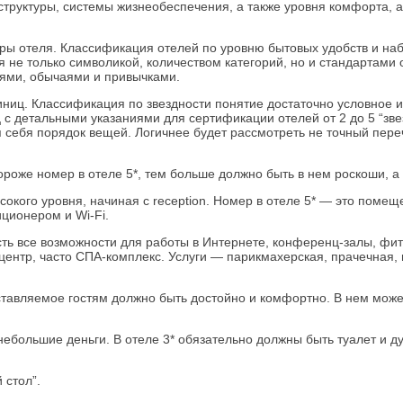
структуры, системы жизнеобеспечения, а также уровня комфорта, 
уры отеля. Классификация отелей по уровню бытовых удобств и на
 не только символикой, количеством категорий, но и стандартами 
ями, обычаями и привычками.
иц. Классификация по звездности понятие достаточно условное и 
 с детальными указаниями для сертификации отелей от 2 до 5 “зв
себя порядок вещей. Логичнее будет рассмотреть не точный переч
ороже номер в отеле 5*, тем больше должно быть в нем роскоши,
окого уровня, начиная с reception. Номер в отеле 5* — это помещ
ционером и Wi-Fi.
сть все возможности для работы в Интернете, конференц-залы, фит
ентр, часто СПA-комплекс. Услуги — парикмахерская, прачечная, 
авляемое гостям должно быть достойно и комфортно. В нем может б
ольшие деньги. В отеле 3* обязательно должны быть туалет и душ
 стол”.