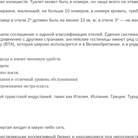
их излишеств. Туалет может быть в номере, но чаще всего на этаже
окраине, маленький, не больше 10 номеров, в номере кровать, тумб
 в отеле 2* должен быть не менее 10 кв. м; в отеле 3* — не менее
лючили соглашение о единой классификации отелей. Единая система 
 сравнению с другими странами, английские гостиницы имеют ряд 
ty (BTA), которая широко используется и в Великобритании, и в ря
города и имеют минимум удобств.
аром.
чно высок.
ивания и отличный уровень обслуживания.
проживания экстра-класса.
 туристской индустрией, таких как Италия, Испания, Греция, Тур
ертая входит в какую-либо сеть.
ществляющие коллективный бизнес и находящиеся под непосредств