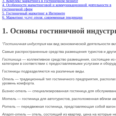
3. Комплекс маркетинга в гостиничном бизнесе
4. Особенности маркетинговой и коммуникационной деятельности в
гостиничной сфере
5. Гостиничный маркетинг в Интернете
6. Маркетинг услуг отеля: современные тенденции
1. Основы гостиничной индустр
“Гостиничная индустрия
как вид экономической деятельности в
Самые распространенные средства размещения туристов и других
Гостиница
— коллективное средство размещения, состоящее из 
категории в соответствии с предоставляемыми услугами и обору
Гостиницы подразделяются на различные виды.
Отель
— традиционный тип гостиничного предприятия, располаг
уровень комфорта.
Бизнес-отель
— специализированная гостиница для обслуживан
Мотель
— гостиница для автотуристов, расположенная вблизи а
Ротель
— передвижная гостиница, представляющая собой вагон 
Апарт-отель
— отель, состоящий из квартир, цена на которые н