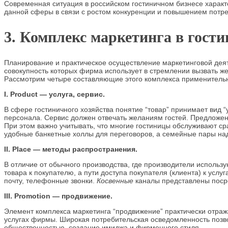
Современная ситуация в российском гостиничном бизнесе характ
данной сферы в связи с ростом конкуренции и повышением потре
3. Комплекс маркетинга в гости
Планирование и практическое осуществление маркетинговой дея
совокупность которых фирма использует в стремлении вызвать же
Рассмотрим четыре составляющие этого комплекса применительно
I. Product — услуга, сервис.
В сфере гостиничного хозяйства понятие “товар” принимает вид “
персонала. Сервис должен отвечать желаниям гостей. Предложени
При этом важно учитывать, что многие гостиницы обслуживают ср
удобные банкетные холлы для переговоров, а семейные пары над
II. Place — методы распространения.
В отличие от обычного производства, где производители использ
товара к покупателю, а пути доступа покупателя (клиента) к ус
почту, телефонные звонки.
Косвенные
каналы представлены поср
III. Promotion — продвижение.
Элемент комплекса маркетинга “продвижение” практически отраж
услугах фирмы. Широкая потребительская осведомленность позвол
общественностью, создание имиджа и фирменного стиля.