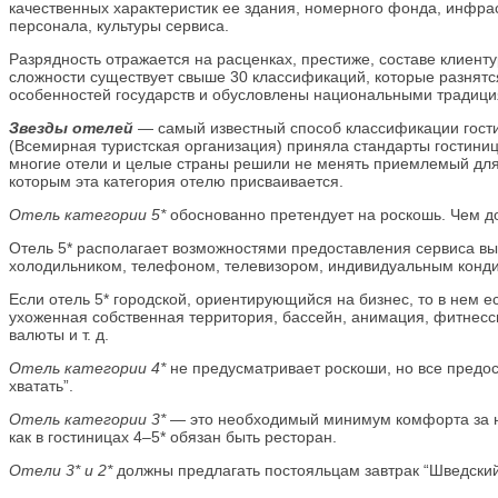
качественных характеристик ее здания, номерного фонда, инфра
персонала, культуры сервиса.
Разрядность отражается на расценках, престиже, составе клиент
сложности существует свыше 30 классификаций, которые разнятся
особенностей государств и обусловлены национальными традици
Звезды отелей
— самый известный способ классификации гостин
(Всемирная туристская организация) приняла стандарты гостиниц
многие отели и целые страны решили не менять приемлемый для 
которым эта категория отелю присваивается.
Отель категории 5*
обоснованно претендует на роскошь. Чем д
Отель 5* располагает возможностями предоставления сервиса выс
холодильником, телефоном, телевизором, индивидуальным конди
Если отель 5* городской, ориентирующийся на бизнес, то в нем е
ухоженная собственная территория, бассейн, анимация, фитнессц
валюты и т. д.
Отель категории 4*
не предусматривает роскоши, но все предост
хватать”.
Отель категории 3*
— это необходимый минимум комфорта за неб
как в гостиницах 4–5* обязан быть ресторан.
Отели 3* и 2*
должны предлагать постояльцам завтрак “Шведский