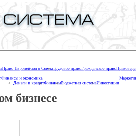
ны
Право Европейского Союза
Трудовое право
Гражданское право
Правоведе
г
Финансы и экономика
Маркети
Деньги и кредит
Финансы
Бюджетная система
Инвестиции
ом бизнесе