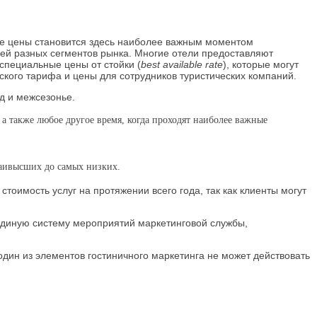
ние цены становится здесь наиболее важным моментом
лей разных сегментов рынка. Многие отели предоставляют
 специальные цены от стойки (
best available rate
), которые могут
еского тарифа и цены для сотрудников туристических компаний.
д и межсезонье.
, а также любое другое время, когда проходят наиболее важные
наивысших до самых низких.
оимость услуг на протяжении всего года, так как клиенты могут
 единую систему мероприятий маркетинговой службы,
один из элементов гостиничного маркетинга не может действовать