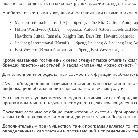
позволяют продвигать на мировой рынок высокие стандарты обсл
Наиболее известными и крупными гостиничными сетями в мире я
Marriott International (США) — бренды: The Ritz-Carlton, Autograph 
Hilton Worldwide (США) — бренды: Waldorf Astoria Hotels and Res
Hawthorn Suites, Ramada, Knights Inn, Days Inn, Howard Johnson;
Jin Jiang International (Китай) — бренд Jin Jiang & Jin Jiang Inn; 
Best Western (Великобритания) — бренд Best Western и др.
Кроме названных гостиничных сетей следует также отметить комп
брендах престижных отелей. К таким компаниям можно отнести “Ке
Для выполнения определенных совместных функций необязательно 
Пул
— объединение независимых гостиниц для совместного пров
информацией об изменении спроса на гостиничные услуги.
Большинство крупных международных гостиничных сетей придают 
программам клиент получает преимущества, заключающиеся в сн
Поскольку сети имеют общие компьютерные системы бронирования,
каким-либо подарком от компании, дополнительным бесплатным 
Дополнительным преимуществом таких программ является то, чт
определенными самолетами и проживающий в определенных отеля