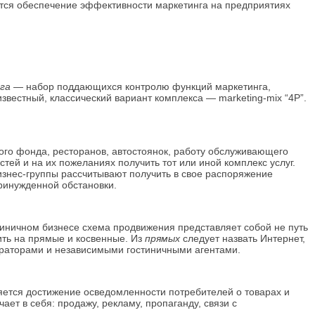
ится обеспечение эффективности маркетинга на предприятиях
нга
— набор поддающихся контролю функций маркетинга,
вестный, классический вариант комплекса — marketing-mix “4Р”.
рного фонда, ресторанов, автостоянок, работу обслуживающего
ей и на их пожеланиях получить тот или иной комплекс услуг.
изнес-группы рассчитывают получить в свое распоряжение
ринужденной обстановки.
стиничном бизнесе схема продвижения представляет собой не путь
ить на прямые и косвенные. Из
прямых
следует назвать Интернет,
ераторами и независимыми гостиничными агентами.
яется достижение осведомленности потребителей о товарах и
ет в себя: продажу, рекламу, пропаганду, связи с