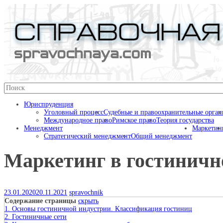
Перейти
к
содержимому
Справочная
Юриспруденция
Уголовный процесс
Судебные и правоохранительные орга
Международное право
Римское право
Теория государства
Менеджмент
Маркетин
Стратегический менеджмент
Общий менеджмент
Маркетинг в гостиничн
23.01.2020
20.11.2021
spravochnik
Содержание страницы
скрыть
1. Основы гостиничной индустрии. Классификация гостиниц
2. Гостиничные сети