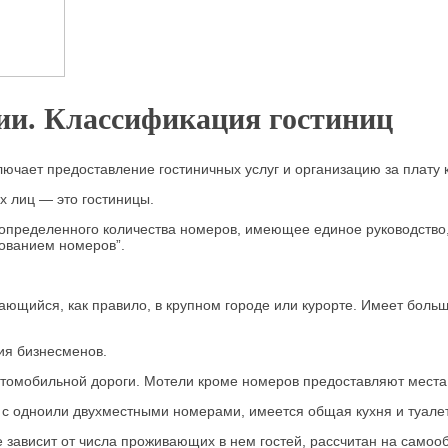
ии. Классификация гостиниц
ключает предоставление гостиничных услуг и организацию за плату
 лиц — это гостиницы.
определенного количества номеров, имеющее единое руководство,
дованием номеров”.
ающийся, как правило, в крупном городе или курорте. Имеет бол
ия бизнесменов.
втомобильной дороги. Мотели кроме номеров предоставляют места
с одноили двухместными номерами, имеется общая кухня и туалет
е зависит от числа проживающих в нем гостей, рассчитан на самоо