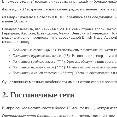
В номере отеля 2* находятся кровать, стул, шкаф — больше никак
Категория 1*
встречается достаточно редко и означает отель на 
Размеры номеров
в отелях ЮНВТО предписывает следующие: номер
менее 16 кв. м.
Следует отметить, что начиная с 2010 г. семь стран Европы зак
Германия, Австрия, Швейцария, Чехия, Венгрия и Голландия. По
классификацию, предложенную ассоциацией British Travel Authori
классов и звезд:
Бюджетные гостиницы
(*). Расположены в центральной части 
Гостиницы туристского класса
(**). Располагают рестораном и б
Гостиницы среднего класса
(***). Уровень обслуживания достато
Гостиницы первого класса
(****). Очень высокое качество прож
Гостиницы высшей категории
(*****). Уровень обслуживания и 
Существенные местные особенности имеют отели стран с развитой
2. Гостиничные сети
В мире сейчас насчитывается более 16 млн гостиниц, каждая четв
Гостиничные сети (гостиничные цепи)
— группы гостиниц, осу