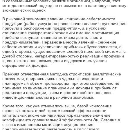
В современных условиях развития экономики, напротив, этот
методологический подход не вписывается в настоящую систему
экономических оценок.
В рыночной экономике явление «снижение себестоимости
продукции (работ, услуг)» не равнозначно явлению «увеличение
прибыли в распоряжении предприятия», а в условиях
становления конкурентной экономики именно максимизация
прибыли выступает главным мотивом деятельности
предпринимателей. Неравнозначность явлений «снижение
себестоимости» и «увеличение прибыли» обусловливается, с
одной стороны, существованием сложной налоговой системы, с
другой стороны, негарантированностью реализации продукции
и, соответственно, возмещения издержек и получения
определенных доходов.
Прежняя отечественная методика строит свои аналитические
показатели, опираясь лишь на удельные издержки и
планируемый объем производства, при этом совершенно не
принимая во внимание планируемые доходы и прибыль от
реализации продукции, в чем и состоит, собственно, весь
инвестиционный анализ в рыночной экономике.
Кроме того, как уже отмечалось выше, базой исчисления
основных показателей экономической эффективности
капитальных вложений являлось нормативное значение
коэффициента сравнительной эффективности Эн. Сегодня в
связи с изменением мотивации осуществления
предпринимательской деятельности в силу своего