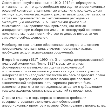
Сокольского, опубликованных в 1910–1912 гг., обращалось
внимание на то, что целесообразно при оценке инвестиционных
решений соизмерять капитальные вложения с последующими
эксплуатационными расходами, рассчитывать срок окупаемости
затрат на строительство за счет снижения расходов на
эксплуатацию объектов. В. А. Сокольский доказал на
многочисленных практических примерах, что нельзя
игнорировать при выборе тех или иных конструкций основное
положение экономичности: «Не все то дешево потом, за что
заплачено сейчас дешевле».
Необходимо тщательное обоснование выгодности вложения
первоначального капитала, с учетом постоянных затрат,
необходимых для эксплуатации сооружений.
Второй период
(1917–1990 гг.). Это период централизованной
плановой экономики. После 1917 г. важным этапом
формирования методологии оценки экономической
эффективности инвестиций в условиях социализма с учетом
интересов всего народного хозяйства явилась разработка плана
ГОЭЛРО. При формировании этого плана для обоснования
экономической эффективности варианта развития были
выполнены расчеты по приведенным затратам с добавлением
текущих издержек капитальных вложений (в процентах).
Стройки-гиганты в годы первых пятилеток требовали
совершенствования экономических обоснований
инвестиционных проектов и планов. Обоснование строительства