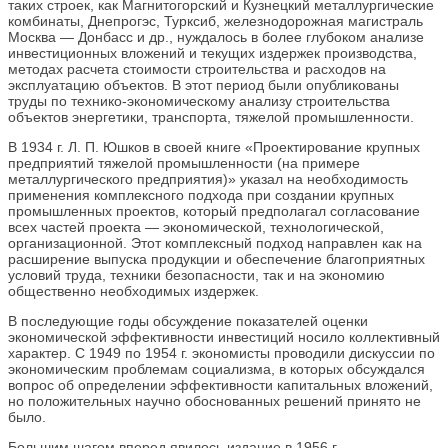
таких строек, как Магнитогорский и Кузнецкий металлургические
комбинаты, Днепрогэс, Турксиб, железнодорожная магистраль
Москва — Донбасс и др., нуждалось в более глубоком анализе
инвестиционных вложений и текущих издержек производства,
методах расчета стоимости строительства и расходов на
эксплуатацию объектов. В этот период были опубликованы
труды по технико-экономическому анализу строительства
объектов энергетики, транспорта, тяжелой промышленности.
В 1934 г. Л. П. Юшков в своей книге «Проектирование крупных
предприятий тяжелой промышленности (на примере
металлургического предприятия)» указал на необходимость
применения комплексного подхода при создании крупных
промышленных проектов, который предполагал согласование
всех частей проекта — экономической, технологической,
организационной. Этот комплексный подход направлен как на
расширение выпуска продукции и обеспечение благоприятных
условий труда, техники безопасности, так и на экономию
общественно необходимых издержек.
В последующие годы обсуждение показателей оценки
экономической эффективности инвестиций носило коллективный
характер. С 1949 по 1954 г. экономисты проводили дискуссии по
экономическим проблемам социализма, в которых обсуждался
вопрос об определении эффективности капитальных вложений,
но положительных научно обоснованных решений принято не
было.
Большим шагом вперед явилось издание в 1956 г.