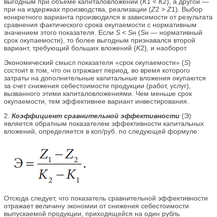
выгодным при объеме капиталовложений (
K
1 <
K
2), а другой —
при на издержках производства, реализации (
Z
2 >
Z
1)
.
Выбор
конкретного варианта производился в зависимости от результата
сравнения фактического срока окупаемости с нормативным
значением этого показателя. Если
S
<
S
н (
S
н — нормативный
срок окупаемости), то более выгодным признавался второй
вариант, требующий больших вложений (
K
2), и наоборот.
Экономический смысл показателя «срок окупаемости» (
S
)
состоит в том, что он отражает период, во время которого
затраты на дополнительные капитальные вложения окупаются
за счет снижения себестоимости продукции (работ, услуг),
вызванного этими капиталовложениями. Чем меньше срок
окупаемости, тем эффективнее вариант инвестирования.
2.
Коэффициент сравнительной эффективности
(Э)
является обратным показателем эффективности капитальных
вложений, определяется в коп/руб. по следующей формуле:
Отсюда следует, что показатель сравнительной эффективности
отражает величину экономии от снижения себестоимости
выпускаемой продукции, приходящейся на один рубль