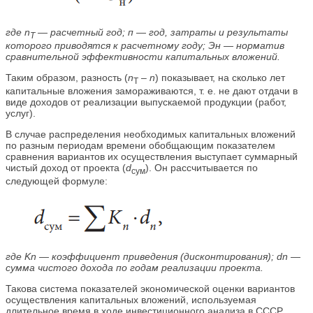
где n
— расчетный год; п — год, затраты и результаты
Т
которого приводятся к расчетному году; Эн — норматив
сравнительной эффективности капитальных вложений.
Таким образом, разность (
n
–
n
) показывает, на сколько лет
Т
капитальные вложения замораживаются, т. е. не дают отдачи в
виде доходов от реализации выпускаемой продукции (работ,
услуг).
В случае распределения необходимых капитальных вложений
по разным периодам времени обобщающим показателем
сравнения вариантов их осуществления выступает суммарный
чистый доход от проекта (
d
). Он рассчитывается по
сум
следующей формуле:
где Kn — коэффициент приведения (дисконтирования); dn —
сумма чистого дохода по годам реализации проекта.
Такова система показателей экономической оценки вариантов
осуществления капитальных вложений, используемая
длительное время в ходе инвестиционного анализа в СССР.