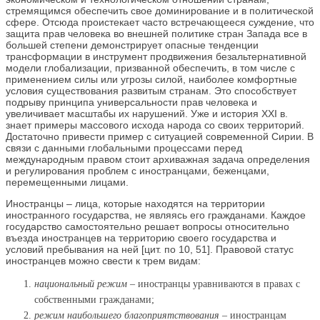
стремящимся обеспечить свое доминирование и в политической
сфере. Отсюда проистекает часто встречающееся суждение, что
защита прав человека во внешней политике стран Запада все в
большей степени демонстрирует опасные тенденции
трансформации в инструмент продвижения безальтернативной
модели глобализации, призванной обеспечить, в том числе с
применением силы или угрозы силой, наиболее комфортные
условия существования развитым странам. Это способствует
подрыву принципа универсальности прав человека и
увеличивает масштабы их нарушений. Уже и история XXI в.
знает примеры массового исхода народа со своих территорий.
Достаточно привести пример с ситуацией современной Сирии. В
связи с данными глобальными процессами перед
международным правом стоит архиважная задача определения
и регулирования проблем с иностранцами, беженцами,
перемещенными лицами.
Иностранцы – лица, которые находятся на территории
иностранного государства, не являясь его гражданами. Каждое
государство самостоятельно решает вопросы относительно
въезда иностранцев на территорию своего государства и
условий пребывания на ней [цит. по 10, 51]. Правовой статус
иностранцев можно свести к трем видам:
национальный режим
– иностранцы уравниваются в правах с
собственными гражданами;
режим наибольшего благоприятствования
– иностранцам