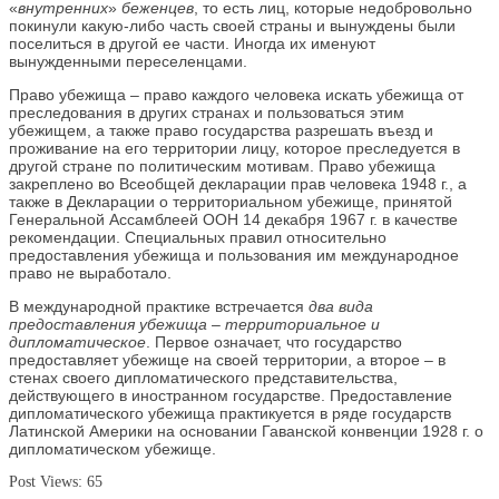
«
внутренних
»
беженцев
, то есть лиц, которые недобровольно
покинули какую-либо часть своей страны и вынуждены были
поселиться в другой ее части. Иногда их именуют
вынужденными переселенцами.
Право убежища – право каждого человека искать убежища от
преследования в других странах и пользоваться этим
убежищем, а также право государства разрешать въезд и
проживание на его территории лицу, которое преследуется в
другой стране по политическим мотивам. Право убежища
закреплено во Всеобщей декларации прав человека 1948 г., а
также в Декларации о территориальном убежище, принятой
Генеральной Ассамблеей ООН 14 декабря 1967 г. в качестве
рекомендации. Специальных правил относительно
предоставления убежища и пользования им международное
право не выработало.
В международной практике встречается
два вида
предоставления убежища
–
территориальное и
дипломатическое
. Первое означает, что государство
предоставляет убежище на своей территории, а второе – в
стенах своего дипломатического представительства,
действующего в иностранном государстве. Предоставление
дипломатического убежища практикуется в ряде государств
Латинской Америки на основании Гаванской конвенции 1928 г. о
дипломатическом убежище.
Post Views:
65