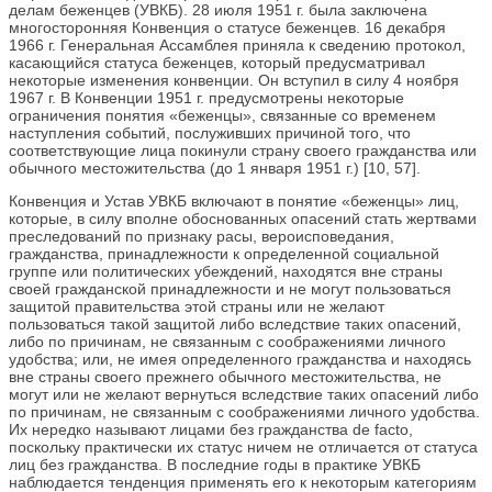
делам беженцев (УВКБ). 28 июля 1951 г. была заключена
многосторонняя Конвенция о статусе беженцев. 16 декабря
1966 г. Генеральная Ассамблея приняла к сведению протокол,
касающийся статуса беженцев, который предусматривал
некоторые изменения конвенции. Он вступил в силу 4 ноября
1967 г. В Конвенции 1951 г. предусмотрены некоторые
ограничения понятия «беженцы», связанные со временем
наступления событий, послуживших причиной того, что
соответствующие лица покинули страну своего гражданства или
обычного местожительства (до 1 января 1951 г.) [10, 57].
Конвенция и Устав УВКБ включают в понятие «беженцы» лиц,
которые, в силу вполне обоснованных опасений стать жертвами
преследований по признаку расы, вероисповедания,
гражданства, принадлежности к определенной социальной
группе или политических убеждений, находятся вне страны
своей гражданской принадлежности и не могут пользоваться
защитой правительства этой страны или не желают
пользоваться такой защитой либо вследствие таких опасений,
либо по причинам, не связанным с соображениями личного
удобства; или, не имея определенного гражданства и находясь
вне страны своего прежнего обычного местожительства, не
могут или не желают вернуться вследствие таких опасений либо
по причинам, не связанным с соображениями личного удобства.
Их нередко называют лицами без гражданства de facto,
поскольку практически их статус ничем не отличается от статуса
лиц без гражданства. В последние годы в практике УВКБ
наблюдается тенденция применять его к некоторым категориям