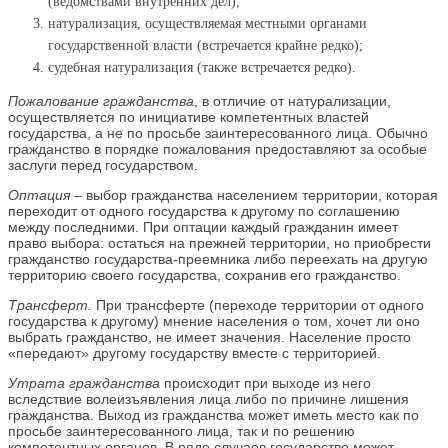
(ведомствами внутренних дел);
натурализация, осуществляемая местными органами
государственной власти (встречается крайне редко);
судебная натурализация (также встречается редко).
Пожалование гражданства
, в отличие от натурализации,
осуществляется по инициативе компетентных властей
государства, а не по просьбе заинтересованного лица. Обычно
гражданство в порядке пожалования предоставляют за особые
заслуги перед государством.
Оптация –
выбор гражданства населением территории, которая
переходит от одного государства к другому по соглашению
между последними. При оптации каждый гражданин имеет
право выбора: остаться на прежней территории, но приобрести
гражданство государства-преемника либо переехать на другую
территорию своего государства, сохранив его гражданство.
Трансферт.
При трансферте (переходе территории от одного
государства к другому) мнение населения о том, хочет ли оно
выбрать гражданство, не имеет значения. Население просто
«передают» другому государству вместе с территорией.
Утрата гражданства
происходит при выходе из него
вследствие волеизъявления лица либо по причине лишения
гражданства. Выход из гражданства может иметь место как по
просьбе заинтересованного лица, так и по решению
компетентных органов. В ряде случаев государство может