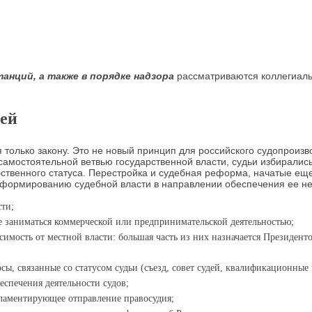
анций, а также в порядке надзора
рассматриваются коллегиальн
дей
 только закону. Это не новый принцип для российского судопроиз
 самостоятельной ветвью государственной власти, судьи избиралис
бственного статуса. Перестройка и судебная реформа, начатые еще
 реформированию судебной власти в направлении обеспечения ее 
ти;
е заниматься коммерческой или предпринимательской деятельностью;
имость от местной власти: большая часть из них назначается Президент
ы, связанные со статусом судьи (съезд, совет судей, квалификационные к
спечения деятельности судов;
гламентирующее отправление правосудия;