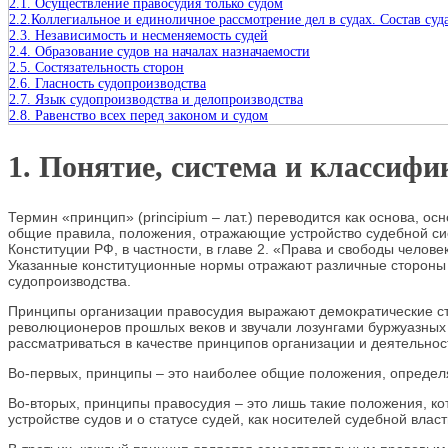
2.1. Осуществление правосудия только судом
2.2.Коллегиальное и единоличное рассмотрение дел в судах. Состав суд
2.3. Независимость и несменяемость судей
2.4. Образование судов на началах назначаемости
2.5. Состязательность сторон
2.6. Гласность судопроизводства
2.7. Язык судопроизводства и делопроизводства
2.8. Равенство всех перед законом и судом
1. Понятие, система и классиф
Термин «принцип» (principium – лат.) переводится как основа, 
общие правила, положения, отражающие устройство судебной сист
Конституции РФ, в частности, в главе 2. «Права и свободы челове
Указанные конституционные нормы отражают различные стороны пр
судопроизводства.
Принципы организации правосудия выражают демократические ст
революционеров прошлых веков и звучали лозунгами буржуазных 
рассматриваться в качестве принципов организации и деятельност
Во-первых, принципы – это наиболее общие положения, определя
Во-вторых, принципы правосудия – это лишь такие положения, к
устройстве судов и о статусе судей, как носителей судебной влас