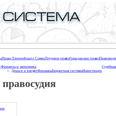
ны
Право Европейского Союза
Трудовое право
Гражданское право
Правоведе
г
Финансы и экономика
Судебные
Деньги и кредит
Финансы
Бюджетная система
Инвестиции
 правосудия
дия