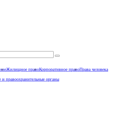
ние
Жилищное право
Корпоративное право
Права человека
 и правоохранительные органы