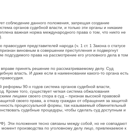
тирует соблюдение данного положения, запрещая создание
стема органов судебной власти, и только эти органы и никакие
реплена важная норма международного права о том, что никто не
).
правосудия представителей народа (ч. 1 ст. 1 Закона о статусе
ь признан виновным в совершении преступления и подвергнут
ие подсудимого права на рассмотрение его уголовного дела в том
и вправе принять решение по рассматриваемому делу. Суд
ебную власть. И даже если в наименовании какого-то органа есть
 правосудия.
 реформы 90-х годов система органов судебной власти,
д. Кроме того, существует четкая система обжалования
ими лицами своего спора в суд – признак высокой правовой
ащитой своего права, а отказу граждан от обращения за защитой
жненность процессуальной формы, так называемый обвинительный
шенствовать судебные процедуры, чтобы сделать суд доступным и
РФ). Эти положения тесно связаны между собой, но не совпадают
й момент производства по уголовному делу лицо, привлекаемое к