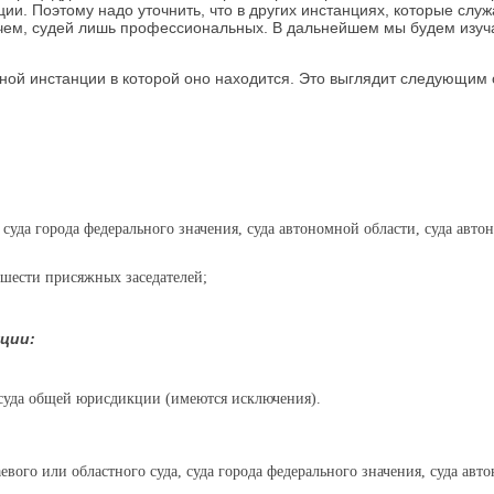
ии. Поэтому надо уточнить, что в других инстанциях, которые слу
причем, судей лишь профессиональных. В дальнейшем мы будем изу
ебной инстанции в которой оно находится. Это выглядит следующим
, суда города федерального значения, суда автономной области, суда авто
з шести присяжных заседателей;
ции:
о суда общей юрисдикции (имеются исключения).
вого или областного суда, суда города федерального значения, суда авт