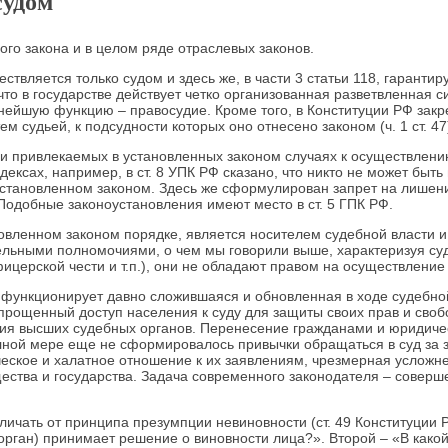
судом
го закона и в целом ряде отраслевых законов.
ществляется только судом и здесь же, в части 3 статьи 118, гаран
то в государстве действует четко организованная разветвленная си
жнейшую функцию – правосудие. Кроме того, в Конституции РФ зак
м судьей, к подсудности которых оно отнесено законом (ч. 1 ст. 47
и привлекаемых в установленных законом случаях к осуществлению 
дексах, например, в ст. 8 УПК РФ сказано, что никто не может быт
 установленном законом. Здесь же сформулирован запрет на лишен
 Подобные законоустановления имеют место в ст. 5 ГПК РФ.
новленном законом порядке, является носителем судебной власти 
ельными полномочиями, о чем мы говорили выше, характеризуя суд
фицерской чести и т.п.), они не обладают правом на осуществление
 функционирует давно сложившаяся и обновленная в ходе судебной
рощенный доступ населения к суду для защиты своих прав и свобо
я высших судебных органов. Перенесение гражданами и юридическ
олной мере еще не сформировалось привычки обращаться в суд за з
тическое и халатное отношение к их заявлениям, чрезмерная усло
щества и государства. Задача современного законодателя – совер
ичать от принципа презумпции невиновности (ст. 49 Конституции 
 орган) принимает решение о виновности лица?». Второй – «В како