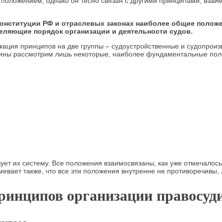
положением, однако он тесно связан с другими принципами, взаим
Конституции РФ и отраслевых законах наиболее общие поло
деляющие порядок организации и деятельности судов.
икация принципов на две группы – судоустройственные и судопрои
плины рассмотрим лишь некоторые, наиболее фундаментальные пол
ует их систему. Все положения взаимосвязаны, как уже отмечалось
вает также, что все эти положения внутренне не противоречивы, 
ринципов организации правосуд