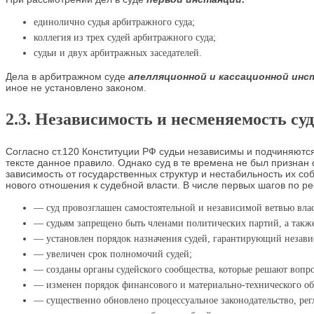
единолично судья арбитражного суда;
коллегия из трех судей арбитражного суда;
судьи и двух арбитражных заседателей.
Дела в арбитражном суде
апелляционной и кассационной инст
иное не установлено законом.
2.3. Независимость и несменяемость су
Согласно ст.120 Конституции РФ судьи независимы и подчиняются
тексте данное правило. Однако суд в те времена не был признан
зависимость от государственных структур и нестабильность их со
нового отношения к судебной власти. В числе первых шагов по
— суд провозглашен самостоятельной и независимой ветвью влас
— судьям запрещено быть членами политических партий, а такж
— установлен порядок назначения судей, гарантирующий независ
— увеличен срок полномочий судей;
— созданы органы судейского сообщества, которые решают вопрос
— изменен порядок финансового и материально-технического обе
— существенно обновлено процессуальное законодательство, ре