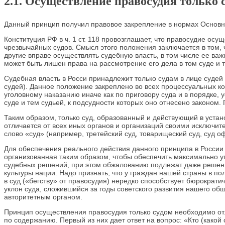
2.1. Осуществление правосудия только 
Данный принцип получил правовое закрепление в нормах Основно
Конституция РФ в ч. 1 ст. 118 провозглашает, что правосудие осу
чрезвычайных судов. Смысл этого положения заключается в том, ч
другие вправе осуществлять судебную власть, в том числе ее ва
может быть лишен права на рассмотрение его дела в том суде и те
Судебная власть в Росси принадлежит только судам в лице судей 
судей). Данное положение закреплено во всех процессуальных ко
уголовному наказанию иначе как по приговору суда и в порядке,
суде и тем судьей, к подсудности которых оно отнесено законом.
Таким образом, только суд, образованный и действующий в уста
отличается от всех иных органов и организаций своими исключит
слово «суд» (например, третейский суд, товарищеский суд, суд о
Для обеспечения реального действия данного принципа в России
организованная таким образом, чтобы обеспечить максимально уп
судебных решений, при этом обжалованию подлежат даже решени
культуры нации. Надо признать, что у граждан нашей страны в п
в суд («бегству» от правосудия) нередко способствует бюрокра
уклон суда, сложившийся за годы советского развития нашего об
авторитетным органом.
Принцип осуществления правосудия только судом необходимо отл
по содержанию. Первый из них дает ответ на вопрос: «Кто (какой