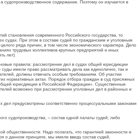
а судопроизводственное содержание. Поэтому он изучается в
тий становления современного Российского государства, то
ех судах. При этом в составе судей по гражданским и уголовным
целого ряда причин, в том числе экономического характера. Дело
раниях трудовых коллективов крупных предприятий и иных
ть лет).
ы новые правила: рассмотрение дел в судах общей юрисдикции
 суды имели право рассматривать дела как единолично, так и
дателей, должны отвечать особым требованиям. Об участии
ругих нормативных актах. Порядок отбора граждан в суд присяжных
 общей юрисдикции в Российской Федерации». Существенные
дателей возможно при рассмотрении уголовных дел в районных и
их дел предусмотрены соответственно процессуальными законами
го судопроизводства, – состав одной палаты судей, либо
ой общественности. Надо полагать, что гарантией законности и
ря о данном принципе, мы имели ввиду состав судей,