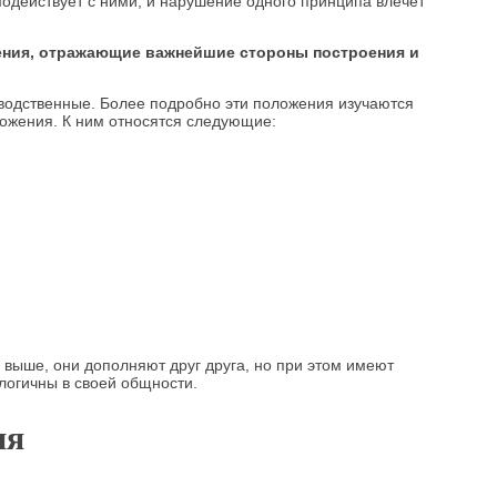
одействует с ними, и нарушение одного принципа влечет
жения, отражающие важнейшие стороны построения и
зводственные. Более подробно эти положения изучаются
ожения. К ним относятся следующие:
 выше, они дополняют друг друга, но при этом имеют
логичны в своей общности.
ия