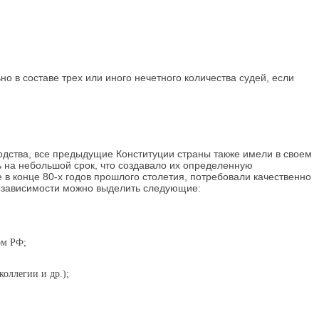
о в составе трех или иного нечетного количества судей, если
водства, все предыдущие Конституции страны также имели в своем
ь на небольшой срок, что создавало их определенную
 в конце 80-х годов прошлого столетия, потребовали качественно
независимости можно выделить следующие:
ом РФ;
оллегии и др.);