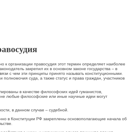
равосудия
ьно к организации правосудия этот термин определяет наиболее
конодатель закрепил их в основном законе государства – в
 связи с чем эти принципы принято называть конституционными.
полномочия суда, а также статус и права граждан, участников
ированы в качестве философских идей гуманистов,
о не любые философские или иные научные идеи могут
сти, в данном случае – судебной.
менно в Конституции РФ закреплены основополагающие начала об
льстве.