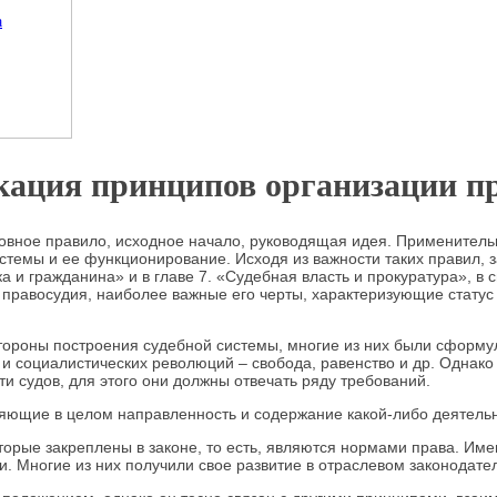
а
икация принципов организации п
основное правило, исходное начало, руководящая идея. Применител
емы и ее функционирование. Исходя из важности таких правил, за
ка и гражданина» и в главе 7. «Судебная власть и прокуратура», в
авосудия, наиболее важные его черты, характеризующие статус и 
ороны построения судебной системы, многие из них были сформул
и социалистических революций – свобода, равенство и др. Однак
и судов, для этого они должны отвечать ряду требований.
ющие в целом направленность и содержание какой-либо деятельно
оторые закреплены в законе, то есть, являются нормами права. И
ти. Многие из них получили свое развитие в отраслевом законодате