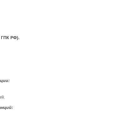
 ГПК РФ).
ции:
ей.
анций: