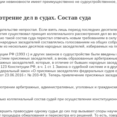
ции невиновности имеет преимущественно не судоустройственное, 
трение дел в судах. Состав суда
ательстве непростая. Если взять лишь период последних десятиле
летия существовал принцип коллегиального рассмотрения дел во вс
 такой состав суда перестал отвечать новым требованиям в силу 
ки народных заседателей составлялись голосованием на общих соб
 из нескольких десятков народных заседателей, избираемых на пя
ции РФ (1993 г.) и других законов о судоустройстве были введен
участием присяжных заседателей, а вновь образованные арбитражные
ражных заседателей, которые, в отличие от бывших народных засе
123 Конституции РФ, в ч. 1 ст. 1 Закона о судебной системе и в д
Федеральный закон «О присяжных заседателях федеральных судов
 от 23.06.2016 г. № 203-ФЗ). Теперь привлечение присяжных засе
смотрении арбитражных, административных, уголовных и гражданск
ко коллегиальный состав судей при осуществлении конституционно
ершить правосудие одному судье до сих пор вызывает споры научн
 процедура обжалования и пересмотра его решений. То есть, гово