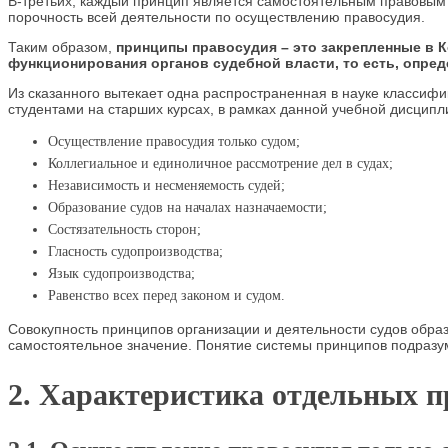
В-третьих, каждый принцип является самостоятельным правовым 
порочность всей деятельности по осуществлению правосудия.
Таким образом,
принципы правосудия – это закрепленные в 
функционирования органов судебной власти, то есть, опре
Из сказанного вытекает одна распространенная в науке классиф
студентами на старших курсах, в рамках данной учебной дисци
Осуществление правосудия только судом;
Коллегиальное и единоличное рассмотрение дел в судах;
Независимость и несменяемость судей;
Образование судов на началах назначаемости;
Состязательность сторон;
Гласность судопроизводства;
Язык судопроизводства;
Равенство всех перед законом и судом.
Совокупность принципов организации и деятельности судов образ
самостоятельное значение. Понятие системы принципов подразуме
2. Характеристика отдельных п