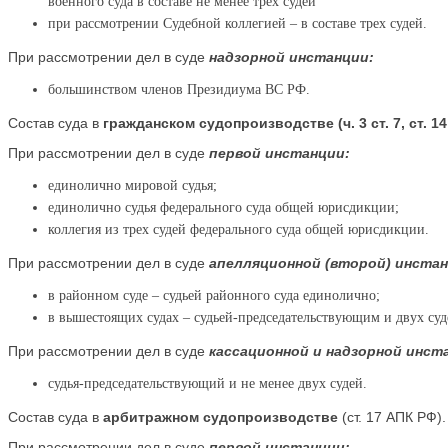
военного суда в составе не менее трех судей
при рассмотрении Судебной коллегией – в составе трех судей.
При рассмотрении дел в суде
надзорной инстанции:
большинством членов Президиума ВС РФ.
Состав суда в
гражданском судопроизводстве (ч. 3 ст. 7, ст. 14
При рассмотрении дел в суде
первой инстанции:
единолично мировой судья;
единолично судья федерального суда общей юрисдикции;
коллегия из трех судей федерального суда общей юрисдикции.
При рассмотрении дел в суде
апелляционной (второй) инстан
в районном суде – судьей районного суда единолично;
в вышестоящих судах – судьей-председательствующим и двух суд
При рассмотрении дел в суде
кассационной и надзорной инст
судья-председательствующий и не менее двух судей.
Состав суда в
арбитражном судопроизводстве
(ст. 17 АПК РФ).
При рассмотрении дел в суде
первой инстанции: