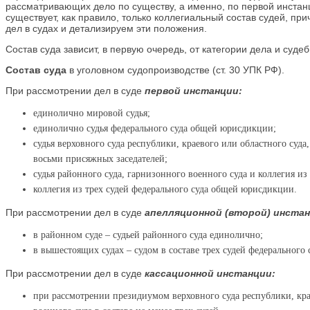
рассматривающих дело по существу, а именно, по первой инстанц
существует, как правило, только коллегиальный состав судей, 
дел в судах и детализируем эти положения.
Состав суда зависит, в первую очередь, от категории дела и суд
Состав суда
в уголовном судопроизводстве (ст. 30 УПК РФ).
При рассмотрении дел в суде
первой инстанции:
единолично мировой судья;
единолично судья федерального суда общей юрисдикции;
судья верховного суда республики, краевого или областного суда
восьми присяжных заседателей;
судья районного суда, гарнизонного военного суда и коллегия и
коллегия из трех судей федерального суда общей юрисдикции.
При рассмотрении дел в суде
апелляционной (второй) инстан
в районном суде – судьей районного суда единолично;
в вышестоящих судах – судом в составе трех судей федеральног
При рассмотрении дел в суде
кассационной инстанции:
при рассмотрении президиумом верховного суда республики, крае