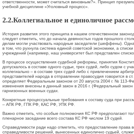
ответственности, может считаться виновным?». Принцип презумп
учебной дисциплине «Уголовный процесс».
2.2.Коллегиальное и единоличное рассмо
История развития этого принципа в нашем отечественном законод
следует отметить, что до начала девяностых годов прошлого сто
делам могли участвовать народные заседатели (шеффены). Однако
в том, что рухнула система единой советской экономики, а спис
учреждений (например, наш университет был представлен списком
В процессе осуществления судебной реформы, принятия Конститу
допускалось в составе одного судьи, трех судей, либо судом с 
коллегиально – в составе трех судей либо с привлечением арбит
представителей народа в отправлении правосудия говорится в ст. 
определяет Федеральным законом от 20 августа 2004 г. № 113-
изменения внесены в данный закон в 2016 г. (Федеральный закон
гарнизонных военных судах.
Конкретные процессуальные требования к составу суда при рас
– АПК РФ, ГПК РФ, КАС РФ, УПК РФ.
Важно отметить, что особые полномочия КС РФ предполагают толь
пленарное заседание всего состава КС РФ числом 19 судей.
Справедливости ради надо отметить, что предоставление права в
справедливости решений, вынесенных единолично судьей, служит