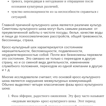
тревога, переходящая в негодование и отвращение после
осознания культурных различий;
чувство неполноценности из-за неспособности справиться с
ситуацией.
Главной причиной культурного шока является различие культур.
Симптомы культурного шока могут быть самыми разными: от
преувеличенной заботы о чистоте посуды, белья, качестве воды
и пищи до психосоматических расстройств, общей тревожности,
бессонницы, страха.
Кросс-культурный шок характеризуется состоянием
нерешительности, беспомощности, подавленности,
неудовлетворенностью собой. Почти все бизнесмены пережили
это состояние. Это связано не только с переездом в другую
страну, но и со сменой вида деятельности, изменением
служебного положения, переходом из одной компании в другую
и т. д.
Многие исследователи считают, что основой кросс-культурного
шока является нарушение межкультурных коммуникаций.
Обычно выделяют четыре классические фазы кросс-культурного
шока:
Фаза эйфории, радостного оживления. Эту фазу часто называют
«медовым месяцем» кросс-культурного шока. Этот период