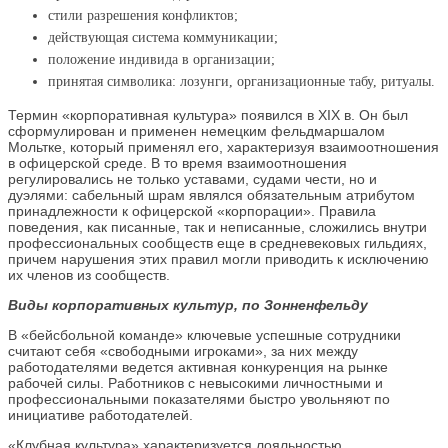
стили разрешения конфликтов;
действующая система коммуникации;
положение индивида в организации;
принятая символика: лозунги, организационные табу, ритуалы.
Термин «корпоративная культура» появился в XIX в. Он был
сформулирован и применен немецким фельдмаршалом
Мольтке, который применял его, характеризуя взаимоотношения
в офицерской среде. В то время взаимоотношения
регулировались не только уставами, судами чести, но и
дуэлями: сабельный шрам являлся обязательным атрибутом
принадлежности к офицерской «корпорации». Правила
поведения, как писанные, так и неписанные, сложились внутри
профессиональных сообществ еще в средневековых гильдиях,
причем нарушения этих правил могли приводить к исключению
их членов из сообществ.
Виды корпоративных культур, по Зонненфельду
В «бейсбольной команде» ключевые успешные сотрудники
считают себя «свободными игроками», за них между
работодателями ведется активная конкуренция на рынке
рабочей силы. Работников с невысокими личностными и
профессиональными показателями быстро увольняют по
инициативе работодателей.
«Клубная культура» характеризуется лояльностью,