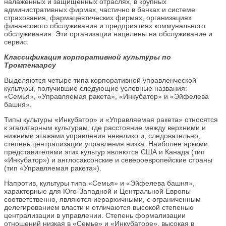
налаженных и защищенных отраслях, в крупных
административных фирмах, частично в банках и системе
страхования, фармацевтических фирмах, организациях
финансового обслуживания и предприятиях коммунального
обслуживания. Эти организации нацелены на обслуживание и
сервис.
Классификация корпоративной культуры по
Тромпенаарсу
Выделяются четыре типа корпоративной управленческой
культуры, получившие следующие условные названия:
«Семья», «Управляемая ракета», «Инкубатор» и «Эйфелева
башня».
Типы культуры «Инкубатор» и «Управляемая ракета» относятся
к эгалитарным культурам, где расстояние между верхними и
нижними этажами управления невелико и, следовательно,
степень централизации управления низка. Наиболее яркими
представителями этих культур являются США и Канада (тип
«Инкубатор») и англосаксонские и североевропейские страны
(тип «Управляемая ракета»).
Напротив, культуры типа «Семья» и «Эйфелева башня»,
характерные для Юго-Западной и Центральной Европы
соответственно, являются иерархичными, с ограниченным
делегированием власти и отличаются высокой степенью
централизации в управлении. Степень формализации
отношений низкая в «Семье» и «Инкубаторе», высокая в