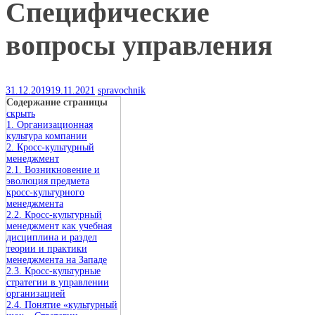
Специфические
вопросы управления
31.12.2019
19.11.2021
spravochnik
Содержание страницы
скрыть
1. Организационная
культура компании
2. Кросс-культурный
менеджмент
2.1. Возникновение и
эволюция предмета
кросс‑культурного
менеджмента
2.2. Кросс‑культурный
менеджмент как учебная
дисциплина и раздел
теории и практики
менеджмента на Западе
2.3. Кросс‑культурные
стратегии в управлении
организацией
2.4. Понятие «культурный