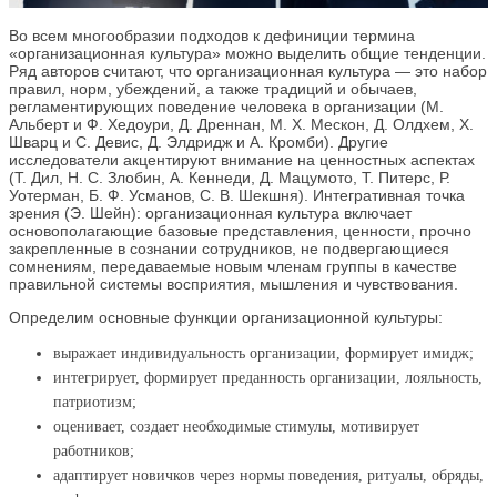
Во всем многообразии подходов к дефиниции термина
«организационная культура» можно выделить общие тенденции.
Ряд авторов считают, что организационная культура — это набор
правил, норм, убеждений, а также традиций и обычаев,
регламентирующих поведение человека в организации (М.
Альберт и Ф. Хедоури, Д. Дреннан, М. Х. Мескон, Д. Олдхем, Х.
Шварц и С. Девис, Д. Элдридж и А. Кромби). Другие
исследователи акцентируют внимание на ценностных аспектах
(Т. Дил, Н. С. Злобин, А. Кеннеди, Д. Мацумото, Т. Питерс, Р.
Уотерман, Б. Ф. Усманов, С. В. Шекшня). Интегративная точка
зрения (Э. Шейн): организационная культура включает
основополагающие базовые представления, ценности, прочно
закрепленные в сознании сотрудников, не подвергающиеся
сомнениям, передаваемые новым членам группы в качестве
правильной системы восприятия, мышления и чувствования.
Определим основные функции организационной культуры:
выражает индивидуальность организации, формирует имидж;
интегрирует, формирует преданность организации, лояльность,
патриотизм;
оценивает, создает необходимые стимулы, мотивирует
работников;
адаптирует новичков через нормы поведения, ритуалы, обряды,