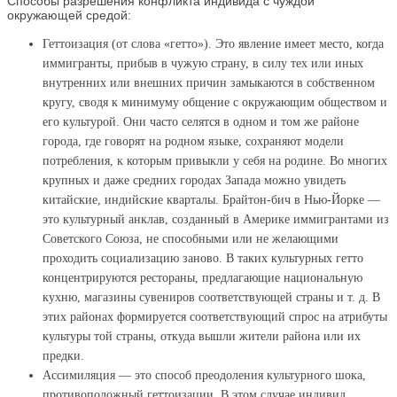
Способы разрешения конфликта индивида с чуждой
окружающей средой:
Геттоизация (от слова «гетто»). Это явление имеет место, когда
иммигранты, прибыв в чужую страну, в силу тех или иных
внутренних или внешних причин замыкаются в собственном
кругу, сводя к минимуму общение с окружающим обществом и
его культурой. Они часто селятся в одном и том же районе
города, где говорят на родном языке, сохраняют модели
потребления, к которым привыкли у себя на родине. Во многих
крупных и даже средних городах Запада можно увидеть
китайские, индийские кварталы. Брайтон-бич в Нью-Йорке —
это культурный анклав, созданный в Америке иммигрантами из
Советского Союза, не способными или не желающими
проходить социализацию заново. В таких культурных гетто
концентрируются рестораны, предлагающие национальную
кухню, магазины сувениров соответствующей страны и т. д. В
этих районах формируется соответствующий спрос на атрибуты
культуры той страны, откуда вышли жители района или их
предки.
Ассимиляция — это способ преодоления культурного шока,
противоположный геттоизации. В этом случае индивид