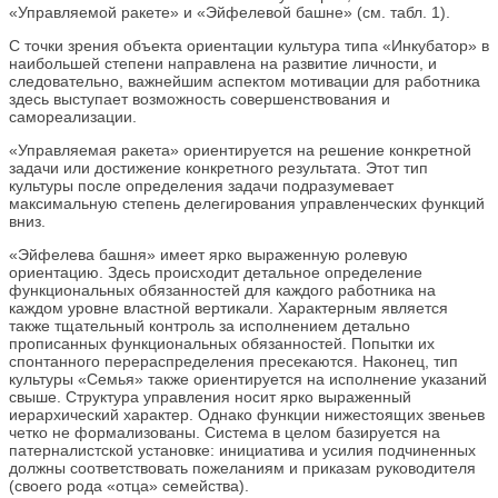
«Управляемой ракете» и «Эйфелевой башне» (см. табл. 1).
С точки зрения объекта ориентации культура типа «Инкубатор» в
наибольшей степени направлена на развитие личности, и
следовательно, важнейшим аспектом мотивации для работника
здесь выступает возможность совершенствования и
самореализации.
«Управляемая ракета» ориентируется на решение конкретной
задачи или достижение конкретного результата. Этот тип
культуры после определения задачи подразумевает
максимальную степень делегирования управленческих функций
вниз.
«Эйфелева башня» имеет ярко выраженную ролевую
ориентацию. Здесь происходит детальное определение
функциональных обязанностей для каждого работника на
каждом уровне властной вертикали. Характерным является
также тщательный контроль за исполнением детально
прописанных функциональных обязанностей. Попытки их
спонтанного перераспределения пресекаются. Наконец, тип
культуры «Семья» также ориентируется на исполнение указаний
свыше. Структура управления носит ярко выраженный
иерархический характер. Однако функции нижестоящих звеньев
четко не формализованы. Система в целом базируется на
патерналистской установке: инициатива и усилия подчиненных
должны соответствовать пожеланиям и приказам руководителя
(своего рода «отца» семейства).