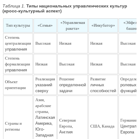
Таблица 1.
Типы национальных управленческих культур
(кросс‑культурный аспект)
«Управляемая
«Эйфеле
Тип культуры
«Семья»
«Инкубатор»
ракета»
башня
Степень
централизации
Высокая
Низкая
Низкая
Высокая
управления
Степень
формализации
Низкая
Высокая
Низкая
Высокая
управления
Реализация
Решение
Развитие
Определе
Объект
указаний
определенной
личных
ролевых
ориентации
сверху
задачи
способностей
функций
Азия,
арабские
страны,
Латинская
Северная
Германия,
Страны и
Америка,
Европа,
США, Канада
Централь
регионы
Юго-
Англия
Европа
Западная