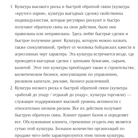
Культура высокого риска и быстрой обратной связи (культура
«крутого парня», культура выгодных сделок) свойственна
индивидуалистам, которые регулярно рискуют и быстро
получают обратную связь на свои действия, были они
правильны или неправильны. Здесь любят быстрые сделки и
быстрое получение денег. Культура, которую можно назвать
также спекулятивной, требует от человека бойцовских качеств и
агрессивных черт характера. Эта культура встречается везде, где
проводятся выгодные сделки с ценными бумагами, сырьем,
валютой. Этот тип культуры преобладает также в строительстве,
косметическом бизнесе, консультациях по управлению,
рисковом капитале, рекламе, бизнесе развлечений.
Культура низкого риска и быстрой обратной связи (культура
«работай до упаду / отдыхай до упаду», культура торговли) —
служащие поддерживают высокий уровень активности с
относительно низким риском. Все их действия получают
быструю обратную связь. Клиент правит балом и определяет
все. Обслуживание клиента, стремление угодить ему является
сутью этой культуры. Большое количество организаций по
продаже чего-либо характеризуются этим типом культуры,