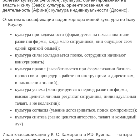
ролевая культура (Аполлон); культура, ориентированная на
власть и силу (Зевс); культура, ориентированная на
деятельность (Афина); культура индивидуальности (Дионис).
Отметим классификации видов корпоративной культуры по Бэку
— Коуэну:
культура принадлежности (формируется на начальном этапе
развития фирмы, когда мало сотрудников, они ощущают себя
одной крепкой семьей);
культура силы (складывается позже, сотрудники начинают
конкурировать);
культура правил (вырабатывается при формализации бизнес-
процессов и процедур в работе по инструкциям и директивам,
в накоплении знаний);
культура успеха (конструируется в период развития фирмы,
высоко ценится личный результат сотрудника, индивидуальный
талант, а не коллектив);
культура согласия (умение договариваться, поиск компромисса);
культура синтеза (равно ценятся авторство, талант и командный
дух).
Иная классификация у К. С. Камерона и Р.Э. Куинна — четыре
типа организационных культур с конкурирующими