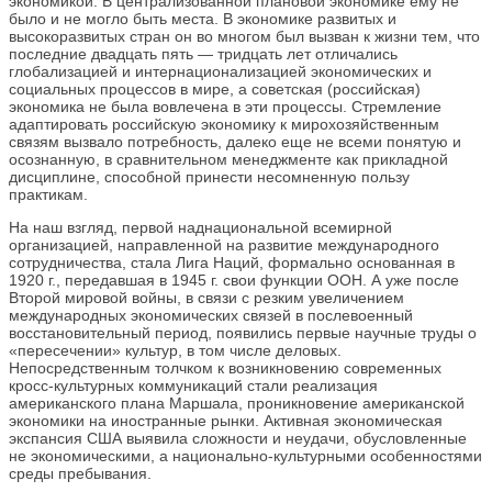
экономикой. В централизованной плановой экономике ему не
было и не могло быть места. В экономике развитых и
высокоразвитых стран он во многом был вызван к жизни тем, что
последние двадцать пять — тридцать лет отличались
глобализацией и интернационализацией экономических и
социальных процессов в мире, а советская (российская)
экономика не была вовлечена в эти процессы. Стремление
адаптировать российскую экономику к мирохозяйственным
связям вызвало потребность, далеко еще не всеми понятую и
осознанную, в сравнительном менеджменте как прикладной
дисциплине, способной принести несомненную пользу
практикам.
На наш взгляд, первой наднациональной всемирной
организацией, направленной на развитие международного
сотрудничества, стала Лига Наций, формально основанная в
1920 г., передавшая в 1945 г. свои функции ООН. А уже после
Второй мировой войны, в связи с резким увеличением
международных экономических связей в послевоенный
восстановительный период, появились первые научные труды о
«пересечении» культур, в том числе деловых.
Непосредственным толчком к возникновению современных
кросс-культурных коммуникаций стали реализация
американского плана Маршала, проникновение американской
экономики на иностранные рынки. Активная экономическая
экспансия США выявила сложности и неудачи, обусловленные
не экономическими, а национально-культурными особенностями
среды пребывания.