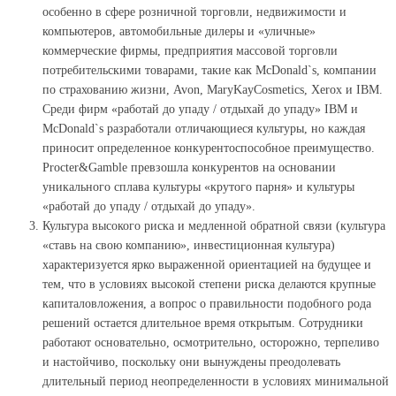
особенно в сфере розничной торговли, недвижимости и
компьютеров, автомобильные дилеры и «уличные»
коммерческие фирмы, предприятия массовой торговли
потребительскими товарами, такие как McDonald`s, компании
по страхованию жизни, Avon, MaryKayCosmetics, Xerox и IBM.
Среди фирм «работай до упаду / отдыхай до упаду» IBM и
McDonald`s разработали отличающиеся культуры, но каждая
приносит определенное конкурентоспособное преимущество.
Procter&Gamble превзошла конкурентов на основании
уникального сплава культуры «крутого парня» и культуры
«работай до упаду / отдыхай до упаду».
Культура высокого риска и медленной обратной связи (культура
«ставь на свою компанию», инвестиционная культура)
характеризуется ярко выраженной ориентацией на будущее и
тем, что в условиях высокой степени риска делаются крупные
капиталовложения, а вопрос о правильности подобного рода
решений остается длительное время открытым. Сотрудники
работают основательно, осмотрительно, осторожно, терпеливо
и настойчиво, поскольку они вынуждены преодолевать
длительный период неопределенности в условиях минимальной