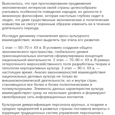
Выяснилось, что при прогнозировании продвижения
экономических интересов своей страны целесообразно
учитывать особенности поведения народов, их ценности и
жизненную философию, которая настолько глубоко сидит в
людях, что даже существенные экономические и политические
новшества не смогут коренным образом изменить ее в течение
длительного периода.
Исследуя динамику становления кросс-культурного
взаимодействия, можно выделить три этапа его развития.
1 этап — 50–70 гг. ХХ в. В условиях создания общего
экономического пространства, глобального уровня
транснациональных контактов сформулирована концепция
национальной ментальности. 2 этап — 70–90 гг. ХХ в. В рамках
гетерогенного мирохозяйственного поля разработаны теории и
типологии корпоративных культур. 3 этап — 90 гг. ХХ в. —
настоящее время. Анализ закономерностей взаимодействия
национальных деловых культур не только во
внешнеэкономической деятельности, но и внутри стран,
становящихся все более и более полиэтническими и
поликультурными. Элементы данных характеристик культур
взаимодействуют сразу на нескольких уровнях и формируют
своеобразную сеть информационных контактов.
Культурная диверсификация персонала крупных, а позднее и
средних предприятий в развитых странах поставила вопросы о
коррекции традиционных систем управления персоналом с