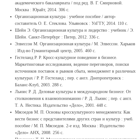
академического бакалавриата / под ред. В. Г. Смирновой.
Москва : Юрайт, 2014. 306 с.
Организационная культура : учебное пособие / автор-
составитель О. Е. Стеклова. Ульяновск : УлГТУ, 2014. 110 с.
Шейн Э. Организационная культура и лидерство : учебник / Э.
Шейн. Санкт-Петербург : Питер, 2012. 336 с.
Элвессон М. Организационная культура / М. Элвессон. Харьков
: Изд-во Гуманитарный центр, 2005. 460 с.
Гестеланд Р. Р. Кросс-культурное поведение в бизнесе.
Маркетинговые исследования, ведение переговоров, поиски
источников поставок и рынков сбыта, менеджмент в различных
культурах / Р. Р. Гестеланд ; пер. с англ. Днепропетровск :
Баланс-Клуб, 2003. 288 с.
Льюис Р. Д. Деловые культуры в международном бизнесе: От
столкновения к взаимопониманию / Р. Д. Льюис ; пер. с англ.
Т. А. Нестика. Издательство «Дело», 2001. 448 с.
Мясоедов М. П. Основы кросскультурного менеджмента: Как
вести бизнес с представителями других стран и культур : учеб.
пособие / М. П. Мясоедов. 2-е изд. Москва : Издательство
«Дело» АНХ, 2008. 256 с.