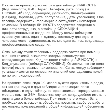
В качестве примера рассмотрим две таблицы ЛИЧНОСТЬ
(Код_личности, ФИО, Адрес, Телефон, Дата_рожд.) и
СЛУЖАЩИЙ (Код_служащего, Должность, Квалификация
(Разряд), Зарплата, Дата_поступления, Дата_уволнения). Обе
таблицы содержат информацию о сотрудниках некоторой
компании. В таблице ЛИЧНОСТЬ содержатся сведения о
личности сотрудника, а в таблице СЛУЖАЩИЙ —
профессиональные сведения. Между этими таблицами
существует связь один–к–одному, поскольку для одного
человека может существовать только одна запись, содержащая
профессиональные сведения.
Связь между этими таблицами поддерживается при помощи
внешних ключей, в качестве которых используются
совпадающие поля: Код_личности (таблица ЛИЧНОСТЬ) и
Код_служащего (таблица СЛУЖАЩИЙ). Отметим, что эти поля
(ключи) имеют разные наименования. Связь между таблицами
устанавливается на основании значений совпадающих полей,
но не их наименований.
На практике связи вида 1:1 используются сравнительно редко,
так как хранимую в двух таблицах информацию легко
объединить в одну таблицу, которая занимает гораздо меньше
места в памяти ЭВМ. Возможны случаи, когда удобнее иметь не
одну, а две и более таблицы. Причинами этого может быть
необходимость ускорить обработку, повысить удобство работы
нескольких пользователей с общей информацией, обеспечить