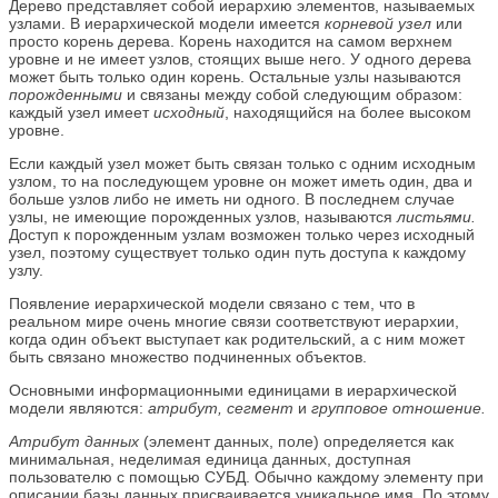
Дерево представляет собой иерархию элементов, называемых
узлами. В иерархической модели имеется
корневой узел
или
просто корень дерева. Корень находится на самом верхнем
уровне и не имеет узлов, стоящих выше него. У одного дерева
может быть только один корень. Остальные узлы называются
порожденными
и связаны между собой следующим образом:
каждый узел имеет
исходный
, находящийся на более высоком
уровне.
Если каждый узел может быть связан только с одним исходным
узлом, то на последующем уровне он может иметь один, два и
больше узлов либо не иметь ни одного. В последнем случае
узлы, не имеющие порожденных узлов, называются
листьями.
Доступ к порожденным узлам возможен только через исходный
узел, поэтому существует только один путь доступа к каждому
узлу.
Появление иерархической модели связано с тем, что в
реальном мире очень многие связи соответствуют иерархии,
когда один объект выступает как родительский, а с ним может
быть связано множество подчиненных объектов.
Основными информационными единицами в иерархической
модели являются:
атрибут, сегмент
и
групповое отношение.
Атрибут данных
(элемент данных, поле) определяется как
минимальная, неделимая единица данных, доступная
пользователю с помощью СУБД. Обычно каждому элементу при
описании базы данных присваивается уникальное имя. По этому