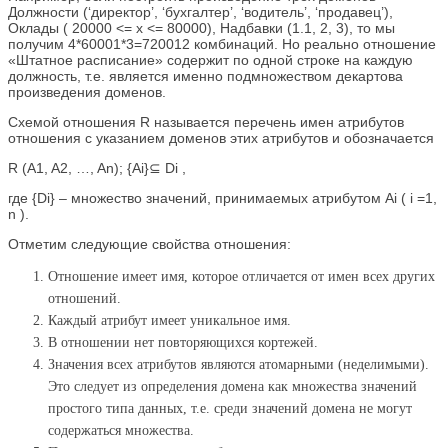
Должности (‘директор’, ‘бухгалтер’, ‘водитель’, ‘продавец’),
Оклады ( 20000 <= x <= 80000), Надбавки (1.1, 2, 3), то мы
получим 4*60001*3=720012 комбинаций. Но реально отношение
«Штатное расписание» содержит по одной строке на каждую
должность, т.е. является именно подмножеством декартова
произведения доменов.
Схемой отношения R называется перечень имен атрибутов
отношения с указанием доменов этих атрибутов и обозначается
R (A1, A2, …, An); {Ai}⊆ Di ,
где {Di} – множество значений, принимаемых атрибутом Ai ( i =1,
n ).
Отметим следующие свойства отношения:
Отношение имеет имя, которое отличается от имен всех других
отношений.
Каждый атрибут имеет уникальное имя.
В отношении нет повторяющихся кортежей.
Значения всех атрибутов являются атомарными (неделимыми).
Это следует из определения домена как множества значений
простого типа данных, т.е. среди значений домена не могут
содержаться множества.