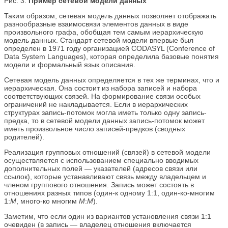
Рис. 3.
Пример сетевой модели данных
Таким образом, сетевая модель данных позволяет отображать
разнообразные взаимосвязи элементов данных в виде
произвольного графа, обобщая тем самым иерархическую
модель данных. Стандарт сетевой модели впервые был
определен в 1971 году организацией CODASYL (Conference of
Data System Languages), которая определила базовые понятия
модели и формальный язык описания.
Сетевая модель данных определяется в тех же терминах, что и
иерархическая. Она состоит из набора записей и набора
соответствующих связей. На формирование связи особых
ограничений не накладывается. Если в иерархических
структурах запись-потомок могла иметь только одну запись-
предка, то в сетевой модели данных запись-потомок может
иметь произвольное число записей-предков (сводных
родителей).
Реализация групповых отношений (связей) в сетевой модели
осуществляется с использованием специально вводимых
дополнительных полей — указателей (адресов связи или
ссылок), которые устанавливают связь между владельцем и
членом группового отношения. Запись может состоять в
отношениях разных типов (один-к одному 1:1, один-ко-многим
1:
М
, много-ко многим
M
:
М
).
Заметим, что если один из вариантов установления связи 1:1
очевиден (в запись — владелец отношения включается