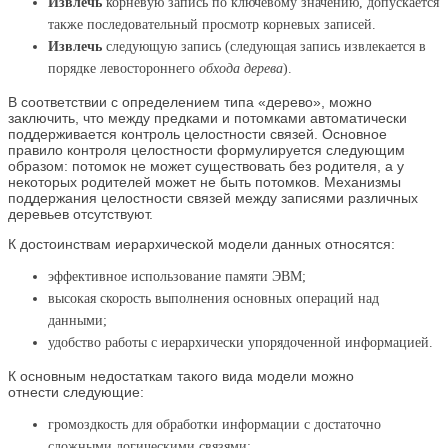
Извлечь
корневую запись по ключевому значению, допускается
также последовательный просмотр корневых записей.
Извлечь
следующую запись (следующая запись извлекается в
порядке левостороннего
обхода дерева
).
В соответствии с определением типа «дерево», можно
заключить, что между предками и потомками автоматически
поддерживается контроль целостности связей. Основное
правило контроля целостности формулируется следующим
образом: потомок не может существовать без родителя, а у
некоторых родителей может не быть потомков. Механизмы
поддержания целостности связей между записями различных
деревьев отсутствуют.
К достоинствам иерархической модели данных относятся:
эффективное использование памяти ЭВМ;
высокая скорость выполнения основных операций над
данными;
удобство работы с иерархически упорядоченной информацией.
К основным недостаткам такого вида модели можно
отнести следующие:
громоздкость для обработки информации с достаточно
сложными логическими связями;