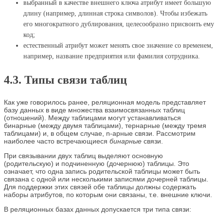
выбранный в качестве внешнего ключа атрибут имеет большую
длину (например, длинная строка символов). Чтобы избежать
его многократного дублирования, целесообразно присвоить ему
код;
естественный атрибут может менять свое значение со временем,
например, название предприятия или фамилия сотрудника.
4.3. Типы связи таблиц
Как уже говорилось ранее, реляционная модель представляет
базу данных в виде множества взаимосвязанных таблиц
(отношений). Между таблицами могут устанавливаться
бинарные (между двумя таблицами), тернарные (между тремя
таблицами) и, в общем случае, n-арные связи. Рассмотрим
наиболее часто встречающиеся
бинарные
связи.
При связывании двух таблиц выделяют основную
(родительскую) и подчиненную (дочернюю) таблицы. Это
означает, что одна запись родительской таблицы может быть
связана с одной или несколькими записями дочерней таблицы.
Для поддержки этих связей обе таблицы должны содержать
наборы атрибутов, по которым они связаны, т.е. внешние ключи.
В реляционных базах данных допускается три типа связи: