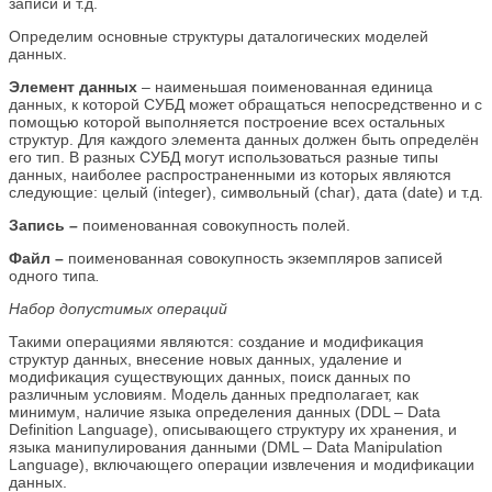
записи и т.д.
Определим основные структуры даталогических моделей
данных.
Элемент данных
– наименьшая поименованная единица
данных, к которой СУБД может обращаться непосредственно и с
помощью которой выполняется построение всех остальных
структур. Для каждого элемента данных должен быть определён
его тип. В разных СУБД могут использоваться разные типы
данных, наиболее распространенными из которых являются
следующие: целый (integer), символьный (char), дата (date) и т.д.
Запись
–
поименованная совокупность полей.
Файл –
поименованная совокупность экземпляров записей
одного типа
.
Набор допустимых операций
Такими операциями являются: создание и модификация
структур данных, внесение новых данных, удаление и
модификация существующих данных, поиск данных по
различным условиям. Модель данных предполагает, как
минимум, наличие языка определения данных (DDL – Data
Definition Language), описывающего структуру их хранения, и
языка манипулирования данными (DML – Data Manipulation
Language), включающего операции извлечения и модификации
данных.