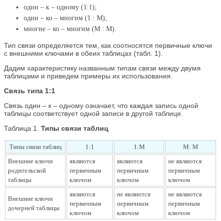
один – к – одному (1:1);
один – ко – многим (1 : М);
многие – ко – многим (М : М).
Тип связи определяется тем, как соотносятся первичные ключи
с внешними ключами в обеих таблицах (табл. 1).
Дадим характеристику названным типам связи между двумя
таблицами и приведем примеры их использования.
Связь типа 1:1
Связь один – к – одному означает, что каждая запись одной
таблицы соответствует одной записи в другой таблице.
Таблица 1.
Типы связи таблиц
Типы связи таблиц
1:1
1:М
М: М
Внешние ключи
являются
являются
не являются
родительской
первичным
первичным
первичным
таблицы
ключом
ключом
ключом
являются
не являются
не являются
Внешние ключи
первичным
первичным
первичным
дочерней таблицы
ключом
ключом
ключом