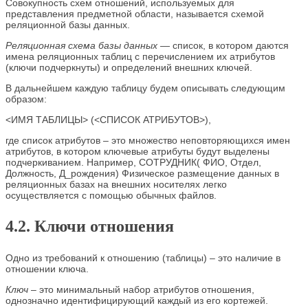
Совокупность схем отношений, используемых для
представления предметной области, называется схемой
реляционной базы данных.
Реляционная схема базы данных —
список, в котором даются
имена реляционных таблиц с перечислением их атрибутов
(ключи подчеркнуты) и определений внешних ключей.
В дальнейшем каждую таблицу будем описывать следующим
образом:
<ИМЯ ТАБЛИЦЫ> (<СПИСОК АТРИБУТОВ>),
где список атрибутов – это множество неповторяющихся имен
атрибутов, в котором ключевые атрибуты будут выделены
подчеркиванием. Например, СОТРУДНИК( ФИО, Отдел,
Должность, Д_рождения) Физическое размещение данных в
реляционных базах на внешних носителях легко
осуществляется с помощью обычных файлов.
4.2. Ключи отношения
Одно из требований к отношению (таблицы) – это наличие в
отношении ключа.
Ключ
– это минимальный набор атрибутов отношения,
однозначно идентифицирующий каждый из его кортежей.