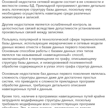
Основной недостаток сетевой модели состоит в ее сложности и
жесткости схемы БД. Прикладной программист должен детально
знать логическую структуру базы данных, поскольку ему
необходимо осуществлять навигацию среди различных
экземпляров и записей.
Другим недостатком является ослабленный контроль за
целостностью связей вследствие допустимости установления
произвольных связей между записями.
Пользуясь популярной в технологической сфере терминологией,
базы данных, использующие иерархические и сетевые модели
данных можно отнести к базам данных первого поколения.
Основным способом работы с базами данных этих типов
являлся так называемый «навигационный» способ,
заключающийся в перемещении по графу, описывающему
структуру базы данных, и низкоуровневой поэлементной
обработке содержащихся в узлах этого графа структур данных.
Основным недостатком баз данных первого поколения являлась
сложность структуры данных даже для достаточно простых
систем, что приводило к сложности прикладных программ
обработки данных, требующих детального описания
навигационных путей к данным.
Кроме того, наличие в программах навигационных путей крайне
затрудняло модификацию структуры данных, поскольку
требовало модификации всех соответствующих программ
обработки. Это, в свою очередь, практически не давало