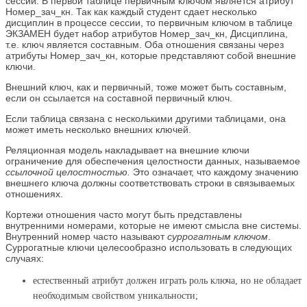
сессии. В первой таблице первичным ключом является атрибут
Номер_зач_кн. Так как каждый студент сдает несколько
дисциплин в процессе сессии, то первичным ключом в таблице
ЭКЗАМЕН будет набор атрибутов Номер_зач_кн, Дисциплина,
т.е. ключ является составным. Оба отношения связаны через
атрибуты Номер_зач_кн, которые представляют собой внешние
ключи.
Внешний ключ, как и первичный, тоже может быть составным,
если он ссылается на составной первичный ключ.
Если таблица связана с несколькими другими таблицами, она
может иметь несколько внешних ключей.
Реляционная модель накладывает на внешние ключи
ограничение для обеспечения целостности данных, называемое
ссылочной целостностью.
Это означает, что каждому значению
внешнего ключа должны соответствовать строки в связываемых
отношениях.
Кортежи отношения часто могут быть представлены
внутренними номерами, которые не имеют смысла вне системы.
Внутренний номер часто называют
суррогатным ключом
.
Суррогатные ключи целесообразно использовать в следующих
случаях:
естественный атрибут должен играть роль ключа, но не обладает
необходимым свойством уникальности;