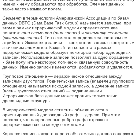
имени к нему обращаются при обработке. Элемент данных
также часто называют полем.
Сегмент
в терминологии Американской Ассоциации по базам
данных DBTG (Data Base Task Group) называется
записью,
при
этом в рамках иерархической модели определяются два
понятия:
тип сегмента
(
тип записи)
и
экземпляр сегмента
(
экземпляр записи).
Тип сегмента определяется составом ее
атрибутов. Экземпляр записи — конкретная запись с конкретным
значением элементов. Каждый тип сегмента в рамках
иерархической модели образует некоторый набор однородных
записей. Использование записей позволяет за одно обращение
к базе получить некоторую логически связанную совокупность
данных. Именно записи изменяются, добавляются и удаляются.
Групповое отношение — иерархическое отношение между
записями двух типов. Родительская запись (владелец группового
отношения) называется исходной записью, а дочерние записи
(члены группового отношения) — подчиненными.
Иерархическая база данных может хранить только такие
древовидные структуры.
В иерархической модели сегменты объединяются в
ориентированный древовидный граф — дерево. При этом
полагают, что направленные ребра графа отражают
иерархические связи между сегментами.
Корневая запись каждого дерева обязательно должна содержать