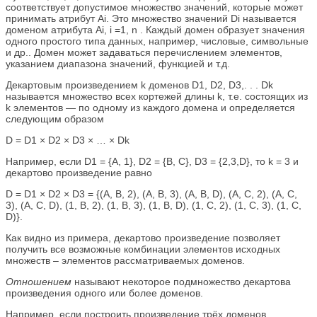
соответствует допустимое множество значений, которые может
принимать атрибут Ai. Это множество значений Di называется
доменом атрибута Ai, i =1, n . Каждый домен образует значения
одного простого типа данных, например, числовые, символьные
и др.. Домен может задаваться перечислением элементов,
указанием диапазона значений, функцией и т.д.
Декартовым произведением k доменов D1, D2, D3,. . . Dk
называется множество всех кортежей длины k, т.е. состоящих из
k элементов — по одному из каждого домена и определяется
следующим образом
D = D1 × D2 × D3 × … × Dk
Например, если D1 = {A, 1}, D2 = {B, C}, D3 = {2,3,D}, то k = 3 и
декартово произведение равно
D = D1 × D2 × D3 = {(A, B, 2), (A, B, 3), (A, B, D), (A, C, 2), (A, C,
3), (A, C, D), (1, B, 2), (1, B, 3), (1, B, D), (1, C, 2), (1, C, 3), (1, C,
D)}.
Как видно из примера, декартово произведение позволяет
получить все возможные комбинации элементов исходных
множеств – элементов рассматриваемых доменов.
Отношением
называют некоторое подмножество декартова
произведения одного или более доменов.
Например, если построить произведение трёх доменов