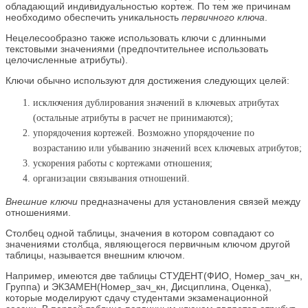
обладающий индивидуальностью кортеж. По тем же причинам
необходимо обеспечить уникальность
первичного ключа
.
Нецелесообразно также использовать ключи с длинными
текстовыми значениями (предпочтительнее использовать
целочисленные атрибуты).
Ключи обычно используют для достижения следующих целей:
исключения дублирования значений в ключевых атрибутах
(остальные атрибуты в расчет не принимаются);
упорядочения кортежей. Возможно упорядочение по
возрастанию или убыванию значений всех ключевых атрибутов;
ускорения работы с кортежами отношения;
организации связывания отношений.
Внешние ключи
предназначены для установления связей между
отношениями.
Столбец одной таблицы, значения в котором совпадают со
значениями столбца, являющегося первичным ключом другой
таблицы, называется внешним ключом.
Например, имеются две таблицы СТУДЕНТ(ФИО, Номер_зач_кн,
Группа) и ЭКЗАМЕН(Номер_зач_кн, Дисциплина, Оценка),
которые моделируют сдачу студентами экзаменационной