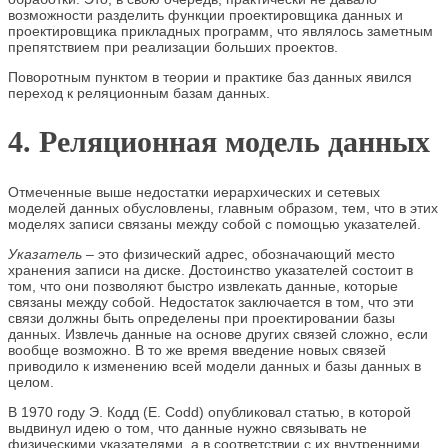
возможности разделить функции проектировщика данных и
проектировщика прикладных программ, что являлось заметным
препятствием при реализации больших проектов.
Поворотным пунктом в теории и практике баз данных явился
переход к реляционным базам данных.
4. Реляционная модель данных
Отмеченные выше недостатки иерархических и сетевых
моделей данных обусловлены, главным образом, тем, что в этих
моделях записи связаны между собой с помощью указателей.
Указатель
– это физический адрес, обозначающий место
хранения записи на диске. Достоинство указателей состоит в
том, что они позволяют быстро извлекать данные, которые
связаны между собой. Недостаток заключается в том, что эти
связи должны быть определены при проектировании базы
данных. Извлечь данные на основе других связей сложно, если
вообще возможно. В то же время введение новых связей
приводило к изменению всей модели данных и базы данных в
целом.
В 1970 году Э. Кодд (E. Codd) опубликовал статью, в которой
выдвинул идею о том, что данные нужно связывать не
физическими указателями, а в соответствии с их внутренними