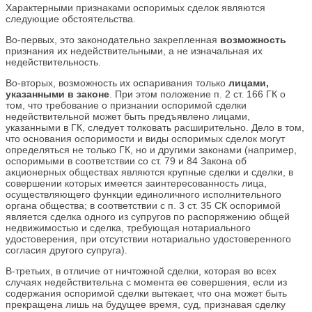
Характерными признаками оспоримых сделок являются
следующие обстоятельства.
Во-первых, это законодательно закрепленная
возможность
признания их недействительными, а не изначальная их
недействительность.
Во-вторых, возможность их оспаривания только
лицами,
указанными в законе
. При этом положение п. 2 ст. 166 ГК о
том, что требование о признании оспоримой сделки
недействительной может быть предъявлено лицами,
указанными в ГК, следует толковать расширительно. Дело в том,
что основания оспоримости и виды оспоримых сделок могут
определяться не только ГК, но и другими законами (например,
оспоримыми в соответствии со ст. 79 и 84 Закона об
акционерных обществах являются крупные сделки и сделки, в
совершении которых имеется заинтересованность лица,
осуществляющего функции единоличного исполнительного
органа общества; в соответствии с п. 3 ст. 35 СК оспоримой
является сделка одного из супругов по распоряжению общей
недвижимостью и сделка, требующая нотариального
удостоверения, при отсутствии нотариально удостоверенного
согласия другого супруга).
В-третьих, в отличие от ничтожной сделки, которая во всех
случаях недействительна с момента ее совершения, если из
содержания оспоримой сделки вытекает, что она может быть
прекращена лишь на будущее время, суд, признавая сделку