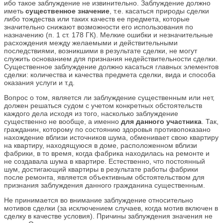
ибо такое заблуждение не извинительно. Заблуждение должно
иметь
существенное значение
, т.е. касаться природы сделки
либо тождества или таких качеств ее предмета, которые
значительно снижают возможности его использования по
назначению (п. 1 ст. 178 ГК). Мелкие ошибки и незначительные
расхождения между желаемыми и действительными
последствиями, возникшими в результате сделки, не могут
служить основанием для признания недействительности сделки.
Существенное заблуждение должно касаться главных элементов
сделки: количества и качества предмета сделки, вида и способа
оказания услуги и т.д.
Вопрос о том, является ли заблуждение существенным или нет,
должен решаться судом с учетом конкретных обстоятельств
каждого дела исходя из того, насколько заблуждение
существенно не вообще, а именно
для данного участника
. Так,
гражданин, которому по состоянию здоровья противопоказано
нахождение вблизи источников шума, обменивает свою квартиру
на квартиру, находящуюся в доме, расположенном вблизи
фабрики, в то время, когда фабрика находилась на ремонте и
не создавала шума в квартире. Естественно, что постоянный
шум, достигающий квартиры в результате работы фабрики
после ремонта, является объективным обстоятельством для
признания заблуждения данного гражданина существенным.
Не принимается во внимание заблуждение относительно
мотивов сделки (за исключением случаев, когда мотив включен в
сделку в качестве условия). Причины заблуждения значения не