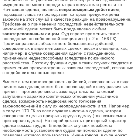
имущества не может породить прав получателя ренты и т.п.
Ничтожная сделка, являясь
неправомерным действием
,
порождает лишь те последствия, которые предусмотрены
законом на этот случай в качестве реакции на правонарушение.
Требование о применении последствий недействительности
ничтожной сделки может быть предъявлено любым
заинтересованным лицом
. Суд вправе применить такие
последствия по собственной инициативе (п. 2 ст. 166 ГК).
Противоправность абсолютного большинства действий,
совершенных в виде ничтожных сделок, весьма очевидна, как,
например, в случае совершения сделки с гражданином,
признанным недееспособным вследствие психического
расстройства. Поэтому функции суда в таких случаях сводятся к
применению предусмотренных законом последствий, связанных
с недействительностью сделок.
Вместе с тем противоправность действий, совершенных в виде
ничтожных сделок, может быть неочевидной в силу различных
причин – противоречивость законодательства, сложный,
запутанный характер фактических отношений участников
сделки, возможность неоднозначного толкования
законоположений в силу их неопределенности и т.п. Например,
в силу ст. 170 ГК во всех случаях ничтожна сделка, которая
совершена с целью прикрыть другую сделку (так называемая
притворная сделка). Но порой доказать притворный характер
сделки весьма трудно. В подобных случаях неизбежна
необходимость установления судом ничтожности сделки по
правилам искового производства. Иначе говоря, в суде может