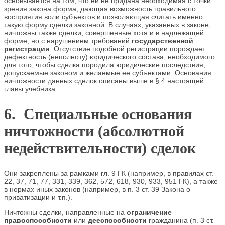
основывается на том, что ей не придана необходимая с точки
зрения закона форма, дающая возможность правильного
восприятия воли субъектов и позволяющая считать именно
такую форму сделки законной. В случаях, указанных в законе,
ничтожны также сделки, совершенные хотя и в надлежащей
форме, но с нарушением требований
государственной
регистрации
. Отсутствие подобной регистрации порождает
дефектность (неполноту) юридического состава, необходимого
для того, чтобы сделка породила юридические последствия,
допускаемые законом и желаемые ее субъектами. Основания
ничтожности данных сделок описаны выше в § 4 настоящей
главы учебника.
6. Специальные основания
ничтожности (абсолютной
недействительности) сделок
Они закреплены за рамками гл. 9 ГК (например, в правилах ст.
22, 37, 71, 77, 331, 339, 362, 572, 618, 930, 933, 951 ГК), а также
в нормах иных законов (например, в п. 3 ст. 39 Закона о
приватизации и т.п.).
Ничтожны сделки, направленные на
ограничение
правоспособности
или
дееспособности
гражданина (п. 3 ст.