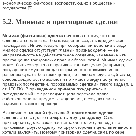
экономических факторов, господствующих в обществе и
государстве [5].
5.2. Мнимые и притворные сделки
Мнимая (фиктивная) сделка
ничтожна потому, что она
совершается для вида, без намерения создать юридические
последствия. Иначе говоря, при совершении действий в виде
мнимой сделки отсутствует главный признак сделки — ее
направленность на действительное создание, изменение или
прекращение гражданских прав и обязанностей. Мнимая сделка
может быть совершена в противозаконных целях (например,
лжедарение имущества для сокрытия его от взыскания по
решению суда) и без таких целей, но в любом случае субъекты,
совершающие ее, не желают и не имеют в виду наступление
правовых последствий, порождаемых сделками такого вида (п. 1
ст. 170 ГК). В приведенном примере лжедаритель и
лжеодаряемый не преследуют цели перехода права
собственности на предмет лжедарения, а создают лишь
видимость такого перехода.
В отличие от мнимой (фиктивной)
притворная сделка
совершается с целью
прикрыть другую сделку
. Сама
притворная сделка заключается также только для вида, но
прикрывает другую сделку, которую стороны в действительности
хотели заключить. Поэтому притворная сделка сама по себе