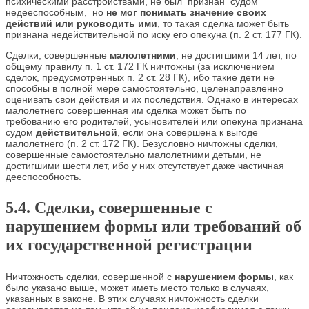
психическими расстройствами, не был признан судом
недееспособным, но
не мог понимать значение своих
действий или руководить ими
, то такая сделка может быть
признана недействительной по иску его опекуна (п. 2 ст. 177 ГК).
Сделки, совершенные
малолетними
, не достигшими 14 лет, по
общему правилу п. 1 ст. 172 ГК ничтожны (за исключением
сделок, предусмотренных п. 2 ст. 28 ГК), ибо такие дети не
способны в полной мере самостоятельно, целенаправленно
оценивать свои действия и их последствия. Однако в интересах
малолетнего совершенная им сделка может быть по
требованию его родителей, усыновителей или опекуна признана
судом
действительной
, если она совершена к выгоде
малолетнего (п. 2 ст. 172 ГК). Безусловно ничтожны сделки,
совершенные самостоятельно малолетними детьми, не
достигшими шести лет, ибо у них отсутствует даже частичная
дееспособность.
5.4. Сделки, совершенные с
нарушением формы или требований об
их государственной регистрации
Ничтожность сделки, совершенной с
нарушением формы
, как
было указано выше, может иметь место только в случаях,
указанных в законе. В этих случаях ничтожность сделки