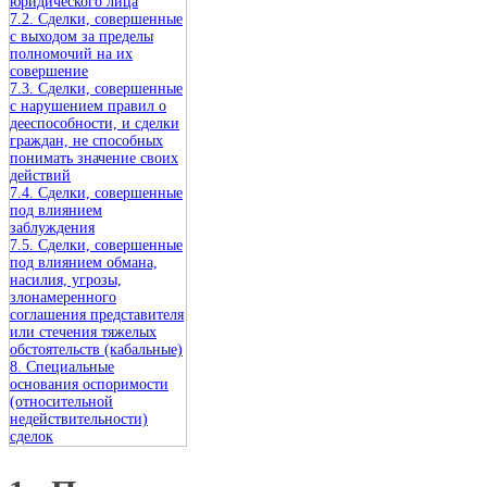
юридического лица
7.2. Сделки, совершенные
с выходом за пределы
полномочий на их
совершение
7.3. Сделки, совершенные
с нарушением правил о
дееспособности, и сделки
граждан, не способных
понимать значение своих
действий
7.4. Сделки, совершенные
под влиянием
заблуждения
7.5. Сделки, совершенные
под влиянием обмана,
насилия, угрозы,
злонамеренного
соглашения представителя
или стечения тяжелых
обстоятельств (кабальные)
8. Специальные
основания оспоримости
(относительной
недействительности)
сделок