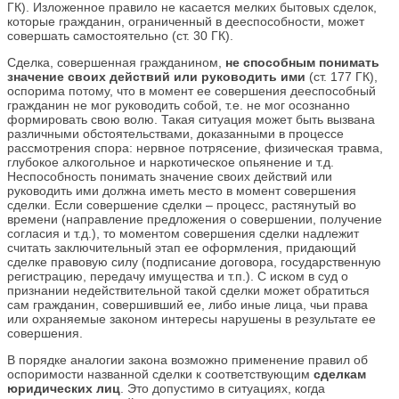
ГК). Изложенное правило не касается мелких бытовых сделок,
которые гражданин, ограниченный в дееспособности, может
совершать самостоятельно (ст. 30 ГК).
Сделка, совершенная гражданином,
не способным понимать
значение своих действий или руководить ими
(ст. 177 ГК),
оспорима потому, что в момент ее совершения дееспособный
гражданин не мог руководить собой, т.е. не мог осознанно
формировать свою волю. Такая ситуация может быть вызвана
различными обстоятельствами, доказанными в процессе
рассмотрения спора: нервное потрясение, физическая травма,
глубокое алкогольное и наркотическое опьянение и т.д.
Неспособность понимать значение своих действий или
руководить ими должна иметь место в момент совершения
сделки. Если совершение сделки – процесс, растянутый во
времени (направление предложения о совершении, получение
согласия и т.д.), то моментом совершения сделки надлежит
считать заключительный этап ее оформления, придающий
сделке правовую силу (подписание договора, государственную
регистрацию, передачу имущества и т.п.). С иском в суд о
признании недействительной такой сделки может обратиться
сам гражданин, совершивший ее, либо иные лица, чьи права
или охраняемые законом интересы нарушены в результате ее
совершения.
В порядке аналогии закона возможно применение правил об
оспоримости названной сделки к соответствующим
сделкам
юридических лиц
. Это допустимо в ситуациях, когда