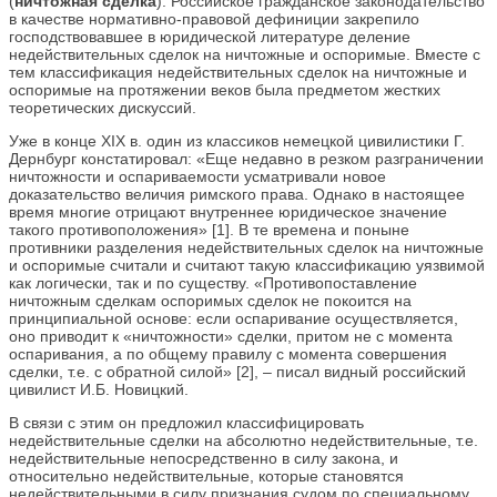
(
ничтожная сделка
). Российское гражданское законодательство
в качестве нормативно-правовой дефиниции закрепило
господствовавшее в юридической литературе деление
недействительных сделок на ничтожные и оспоримые. Вместе с
тем классификация недействительных сделок на ничтожные и
оспоримые на протяжении веков была предметом жестких
теоретических дискуссий.
Уже в конце ХIХ в. один из классиков немецкой цивилистики Г.
Дернбург констатировал: «Еще недавно в резком разграничении
ничтожности и оспариваемости усматривали новое
доказательство величия римского права. Однако в настоящее
время многие отрицают внутреннее юридическое значение
такого противоположения» [1]. В те времена и поныне
противники разделения недействительных сделок на ничтожные
и оспоримые считали и считают такую классификацию уязвимой
как логически, так и по существу. «Противопоставление
ничтожным сделкам оспоримых сделок не покоится на
принципиальной основе: если оспаривание осуществляется,
оно приводит к «ничтожности» сделки, притом не с момента
оспаривания, а по общему правилу с момента совершения
сделки, т.е. с обратной силой» [2], – писал видный российский
цивилист И.Б. Новицкий.
В связи с этим он предложил классифицировать
недействительные сделки на абсолютно недействительные, т.е.
недействительные непосредственно в силу закона, и
относительно недействительные, которые становятся
недействительными в силу признания судом по специальному