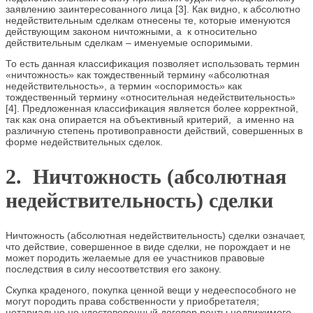
заявлению заинтересованного лица [3]. Как видно, к абсолютно
недействительным сделкам отнесены те, которые именуются
действующим законом ничтожными, а к относительно
действительным сделкам – именуемые оспоримыми.
То есть данная классификация позволяет использовать термин
«ничтожность» как тождественный термину «абсолютная
недействительность», а термин «оспоримость» как
тождественный термину «относительная недействительность»
[4]. Предложенная классификация является более корректной,
так как она опирается на объективный критерий, а именно на
различную степень противоправности действий, совершенных в
форме недействительных сделок.
2. Ничтожность (абсолютная
недействительность) сделки
Ничтожность (абсолютная недействительность) сделки означает,
что действие, совершенное в виде сделки, не порождает и не
может породить желаемые для ее участников правовые
последствия в силу несоответствия его закону.
Скупка краденого, покупка ценной вещи у недееспособного не
могут породить права собственности у приобретателя;
нотариально не удостоверенный договор ренты недвижимого