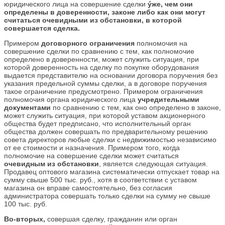
юридического лица на совершение сделки
ýже, чем они
определены в доверенности, законе либо как они могут
считаться очевидными из обстановки, в которой
совершается сделка.
Примером
договорного
ограничения
полномочия на
совершение сделки по сравнению с тем, как полномочие
определено в доверенности, может служить ситуация, при
которой доверенность на сделку по покупке оборудования
выдается представителю на основании договора поручения без
указания предельной суммы сделки, а в договоре поручения
такое ограничение предусмотрено. Примером ограничения
полномочия органа юридического лица
учредительными
документами
по сравнению с тем, как оно определено в законе,
может служить ситуация, при которой уставом акционерного
общества будет предписано, что исполнительный орган
общества должен совершать по предварительному решению
совета директоров любые сделки с недвижимостью независимо
от ее стоимости и назначения. Примером того, когда
полномочие на совершение сделки может считаться
очевидным из обстановки
, является следующая ситуация.
Продавец оптового магазина систематически отпускает товар на
сумму свыше 500 тыс. руб., хотя в соответствии с уставом
магазина он вправе самостоятельно, без согласия
администратора совершать только сделки на сумму не свыше
100 тыс. руб.
Во-вторых,
совершая сделку, гражданин или орган