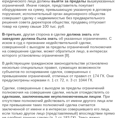
юридического лица должны
выйти за пределы
вышеуказанных
ограничений. Иначе говоря, представитель покупает
оборудование на сумму, превышающую указанную в договоре
поручения; исполнительный орган акционерного общества
совершает сделку с недвижимостью без предварительного
решения совета директоров общества; продавец отпускает
товар на сумму свыше 100 тыс. руб.
В-третьих
, другая сторона в сделке
должна знать
или
заведомо должна была знать
об указанных ограничениях. С
иском в суд о признании недействительной сделки,
совершенной с выходом за пределы ограничений полномочия
на совершение сделки, может обратиться лицо, в интересах
которого установлены ограничения [8].
В действующем гражданском законодательстве установлено
несколько специальных правил, сужающих возможности
субъектов по оспариванию сделок, совершенных с
превышением ограничений, отличных от правил ст. 174 ГК. Они
предусмотрены нормами п. 1 ст. 72, п. 3 ст. 1044 ГК.
Сделки, совершенные с выходом за пределы ограничений
полномочия на совершение сделки, нельзя отождествлять со
сделками, заключенными неуполномоченным лицом
. При
отсутствии полномочий действовать от имени другого лица или
при превышении таких полномочий сделка считается
заключенной от имени и в интересах совершившего его лица,
если только другое лицо (представляемый) впоследствии прямо
не одобрит данную сделку (п. 1 ст. 183 ГК). Здесь важно