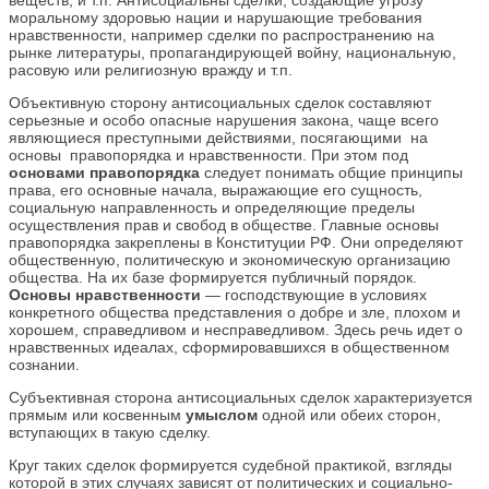
веществ, и т.п. Антисоциальны сделки, создающие угрозу
моральному здоровью нации и нарушающие требования
нравственности, например сделки по распространению на
рынке литературы, пропагандирующей войну, национальную,
расовую или религиозную вражду и т.п.
Объективную сторону антисоциальных сделок составляют
серьезные и особо опасные нарушения закона, чаще всего
являющиеся преступными действиями, посягающими на
основы правопорядка и нравственности. При этом под
основами правопорядка
следует понимать общие принципы
права, его основные начала, выражающие его сущность,
социальную направленность и определяющие пределы
осуществления прав и свобод в обществе. Главные основы
правопорядка закреплены в Конституции РФ. Они определяют
общественную, политическую и экономическую организацию
общества. На их базе формируется публичный порядок.
Основы нравственности
— господствующие в условиях
конкретного общества представления о добре и зле, плохом и
хорошем, справедливом и несправедливом. Здесь речь идет о
нравственных идеалах, сформировавшихся в общественном
сознании.
Субъективная сторона антисоциальных сделок характеризуется
прямым или косвенным
умыслом
одной или обеих сторон,
вступающих в такую сделку.
Круг таких сделок формируется судебной практикой, взгляды
которой в этих случаях зависят от политических и социально-