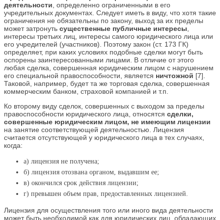
деятельности
, определенно ограниченными в его
учредительных документах. Следует иметь в виду, что хотя такие
ограничения не обязательны по закону, выход за их пределы
может затронуть
существенные публичные интересы
,
интересы третьих лиц, интересы самого юридического лица или
его учредителей (участников). Поэтому закон (ст. 173 ГК)
определяет, при каких условиях подобные сделки могут быть
оспорены заинтересованными лицами. В отличие от этого
любая сделка, совершенная юридическим лицом с нарушением
его специальной правоспособности, является
ничтожной
[7].
Таковой, например, будет та же торговая сделка, совершенная
коммерческим банком, страховой компанией и т.п.
Ко второму виду сделок, совершенных с выходом за пределы
правоспособности юридического лица, относятся
сделки,
совершенные юридическим лицом, не имеющим лицензии
на занятие соответствующей деятельностью. Лицензия
считается отсутствующей у юридического лица в тех случаях,
когда:
а) лицензия не получена;
б) лицензия отозвана органом, выдавшим ее;
в) окончился срок действия лицензии;
г) превышен объем прав, предоставленных лицензией.
Лицензия для осуществления того или иного вида деятельности
может быть необходимой как для юридических лиц, обладающих