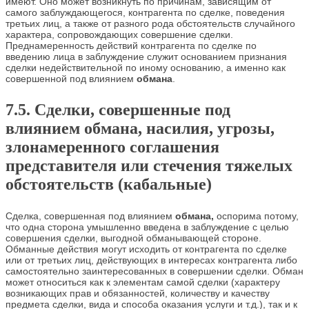
имеют. Оно может возникнуть по причинам, зависящим от
самого заблуждающегося, контрагента по сделке, поведения
третьих лиц, а также от разного рода обстоятельств случайного
характера, сопровождающих совершение сделки.
Преднамеренность действий контрагента по сделке по
введению лица в заблуждение служит основанием признания
сделки недействительной по иному основанию, а именно как
совершенной под влиянием
обмана
.
7.5. Сделки, совершенные под
влиянием обмана, насилия, угрозы,
злонамеренного соглашения
представителя или стечения тяжелых
обстоятельств (кабальные)
Сделка, совершенная под влиянием
обмана,
оспорима потому,
что одна сторона умышленно введена в заблуждение с целью
совершения сделки, выгодной обманывающей стороне.
Обманные действия могут исходить от контрагента по сделке
или от третьих лиц, действующих в интересах контрагента либо
самостоятельно заинтересованных в совершении сделки. Обман
может относиться как к элементам самой сделки (характеру
возникающих прав и обязанностей, количеству и качеству
предмета сделки, вида и способа оказания услуги и т.д.), так и к