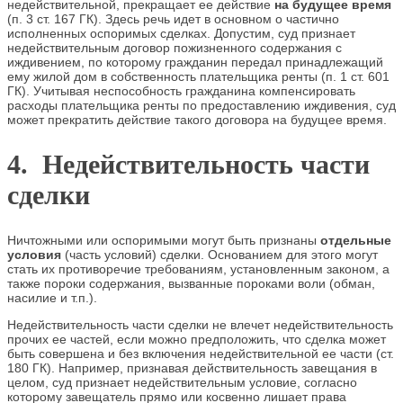
недействительной, прекращает ее действие
на будущее время
(п. 3 ст. 167 ГК). Здесь речь идет в основном о частично
исполненных оспоримых сделках. Допустим, суд признает
недействительным договор пожизненного содержания с
иждивением, по которому гражданин передал принадлежащий
ему жилой дом в собственность плательщика ренты (п. 1 ст. 601
ГК). Учитывая неспособность гражданина компенсировать
расходы плательщика ренты по предоставлению иждивения, суд
может прекратить действие такого договора на будущее время.
4. Недействительность части
сделки
Ничтожными или оспоримыми могут быть признаны
отдельные
условия
(часть условий) сделки. Основанием для этого могут
стать их противоречие требованиям, установленным законом, а
также пороки содержания, вызванные пороками воли (обман,
насилие и т.п.).
Недействительность части сделки не влечет недействительность
прочих ее частей, если можно предположить, что сделка может
быть совершена и без включения недействительной ее части (ст.
180 ГК). Например, признавая действительность завещания в
целом, суд признает недействительным условие, согласно
которому завещатель прямо или косвенно лишает права