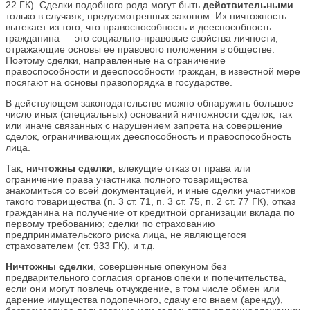
22 ГК). Сделки подобного рода могут быть
действительными
только в случаях, предусмотренных законом. Их ничтожность
вытекает из того, что правоспособность и дееспособность
гражданина — это социально-правовые свойства личности,
отражающие основы ее правового положения в обществе.
Поэтому сделки, направленные на ограничение
правоспособности и дееспособности граждан, в известной мере
посягают на основы правопорядка в государстве.
В действующем законодательстве можно обнаружить большое
число иных (специальных) оснований ничтожности сделок, так
или иначе связанных с нарушением запрета на совершение
сделок, ограничивающих дееспособность и правоспособность
лица.
Так,
ни
чтожны сделки
, влекущие отказ от права или
ограничение права участника полного товарищества
знакомиться со всей документацией, и иные сделки участников
такого товарищества (п. 3 ст. 71, п. 3 ст. 75, п. 2 ст. 77 ГК), отказ
гражданина на получение от кредитной организации вклада по
первому требованию; сделки по страхованию
предпринимательского риска лица, не являющегося
страхователем (ст. 933 ГК), и т.д.
Ничтожны сделки
, совершенные опекуном без
предварительного согласия органов опеки и попечительства,
если они могут повлечь отчуждение, в том числе обмен или
дарение имущества подопечного, сдачу его внаем (аренду),