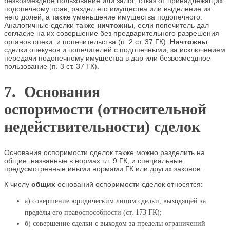
безвозмездное пользование или залог; отказ от принадлежащих
подопечному прав, раздел его имущества или выделение из
него долей, а также уменьшение имущества подопечного.
Аналогичные сделки также
ничтожны
, если попечитель дал
согласие на их совершение без предварительного разрешения
органов опеки и попечительства (п. 2 ст. 37 ГК).
Ничтожны
сделки опекунов и попечителей с подопечными, за исключением
передачи подопечному имущества в дар или безвозмездное
пользование (п. 3 ст. 37 ГК).
7. Основания
оспоримости (относительной
недействительности) сделок
Основания оспоримости сделок также можно разделить на
общие, названные в нормах гл. 9 ГК, и специальные,
предусмотренные иными нормами ГК или других законов.
К числу
общих
оснований оспоримости сделок относятся:
а) совершение юридическим лицом сделки, выходящей за
пределы его правоспособности (ст. 173 ГК);
б) совершение сделки с выходом за пределы ограничений